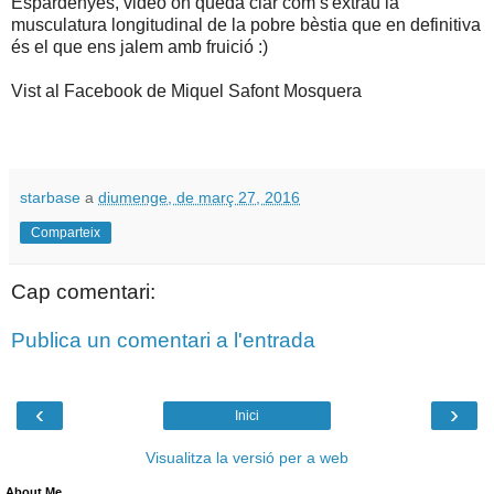
Espardenyes, video on queda clar com s'extrau la
musculatura longitudinal de la pobre bèstia que en definitiva
és el que ens jalem amb fruició :)
Vist al Facebook de Miquel Safont Mosquera
starbase
a
diumenge, de març 27, 2016
Comparteix
Cap comentari:
Publica un comentari a l'entrada
‹
›
Inici
Visualitza la versió per a web
About Me