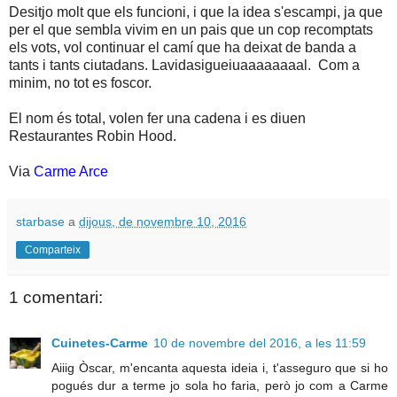
Desitjo molt que els funcioni, i que la idea s'escampi, ja que
per el que sembla vivim en un pais que un cop recomptats
els vots, vol continuar el camí que ha deixat de banda a
tants i tants ciutadans. Lavidasigueiuaaaaaaaal. Com a
minim, no tot es foscor.
El nom és total, volen fer una cadena i es diuen
Restaurantes Robin Hood.
Via
Carme Arce
starbase
a
dijous, de novembre 10, 2016
Comparteix
1 comentari:
Cuinetes-Carme
10 de novembre del 2016, a les 11:59
Aiiig Òscar, m'encanta aquesta ideia i, t'asseguro que si ho
pogués dur a terme jo sola ho faria, però jo com a Carme