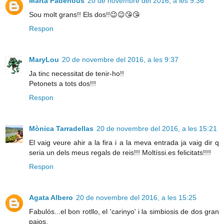
Marta Padenous
20 de novembre del 2016, a les 9:36
Sou molt grans!! Els dos!!😉😉😘😘
Respon
MaryLou
20 de novembre del 2016, a les 9:37
Ja tinc necessitat de tenir-ho!!
Petonets a tots dos!!!
Respon
Mònica Tarradellas
20 de novembre del 2016, a les 15:21
El vaig veure ahir a la fira i a la meva entrada ja vaig dir q
seria un dels meus regals de reis!!! Moltíssi.es felicitats!!!!
Respon
Agata Albero
20 de novembre del 2016, a les 15:25
Fabulós...el bon rotllo, el 'carinyo' i la simbiosis de dos gran
paios.