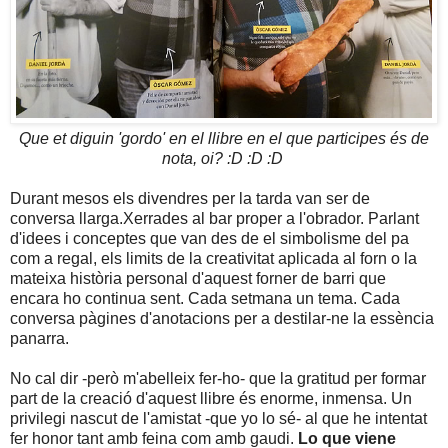
Que et diguin 'gordo' en el llibre en el que participes és de
nota, oi? :D :D :D
Durant mesos els divendres per la tarda van ser de
conversa llarga.Xerrades al bar proper a l'obrador. Parlant
d'idees i conceptes que van des de el simbolisme del pa
com a regal, els limits de la creativitat aplicada al forn o la
mateixa història personal d'aquest forner de barri que
encara ho continua sent. Cada setmana un tema. Cada
conversa pàgines d'anotacions per a destilar-ne la essència
panarra.
No cal dir -però m'abelleix fer-ho- que la gratitud per formar
part de la creació d'aquest llibre és enorme, inmensa. Un
privilegi nascut de l'amistat -que yo lo sé- al que he intentat
fer honor tant amb feina com amb gaudi.
Lo que viene