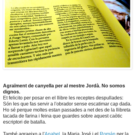
Agraïment de canyella per al mestre Jordà. No somos
dignos.
Et felicito per posar en el llibre les receptes despullades:
Són les que fas servir a l'obrador sense escatimar cap dada.
Ho sé perque moltes estan passades a net des de la llibreta
tacada de farina i feina que guardes sobre aquest caòtic
escriptori de batalla.
També agraeixo a l'
Anabel
, la Maria José i el
Román
per la