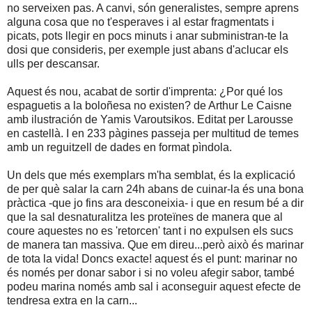
no serveixen pas. A canvi, són generalistes, sempre aprens
alguna cosa que no t'esperaves i al estar fragmentats i
picats, pots llegir en pocs minuts i anar subministran-te la
dosi que consideris, per exemple just abans d'aclucar els
ulls per descansar.
Aquest és nou, acabat de sortir d'imprenta: ¿Por qué los
espaguetis a la boloñesa no existen? de Arthur Le Caisne
amb ilustración de Yamis Varoutsikos. Editat per Larousse
en castellà. I en 233 pàgines passeja per multitud de temes
amb un reguitzell de dades en format pìndola.
Un dels que més exemplars m'ha semblat, és la explicació
de per què salar la carn 24h abans de cuinar-la és una bona
pràctica -que jo fins ara desconeixia- i que en resum bé a dir
que la sal desnaturalitza les proteïnes de manera que al
coure aquestes no es 'retorcen' tant i no expulsen els sucs
de manera tan massiva. Que em direu...però això és marinar
de tota la vida! Doncs exacte! aquest és el punt: marinar no
és només per donar sabor i si no voleu afegir sabor, també
podeu marina només amb sal i aconseguir aquest efecte de
tendresa extra en la carn...