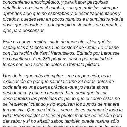
conocimiento enciclopédico, y para hacer pesquisas
detalladas no sirven. A cambio, son generalistas, siempre
aprendes algo que no esperabas y al estar fragmentados y
picados, puedes leer en pocos minutos e ir suministran-te la
dosis que consideres, por ejemplo justo antes de cerrar los
ojos para descansar.
Este es nuevo, recién salido de imprenta: ¿Por qué los
espaguetis a la boloñesa no existen? de Arthur Le Caisne
con ilustración de Yami Varoutsikos. Editado por Larousse
en castellano. Y en 233 páginas pasea por multitud de
temas con una serie de datos en formato píldora.
Uno de los que más ejemplares me ha parecido, es la
explicación de por qué salar la carne 24 horas antes de
cocinarla es una buena práctica -que yo hasta ahora
desconocía- y que en resumen bien decir que la sal
desnaturaliza las proteínas de por lo que el cobre éstas no
se 'retuercen' cuando y no expulsan los zumos de manera
tan masiva. Que me diréis ... pero esto es marinar de toda la
vida! Pues exacto! este es el punto: marinar no es sólo para
dar sabor y si no añadir sabor, también puede marina sólo
con sal y conseguir este efecto de ternura extra en la carne