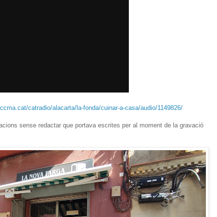
ccma.cat/catradio/alacarta/la-fonda/cuinar-a-casa/audio/1149826/
tacions sense redactar que portava escrites per al moment de la gravació