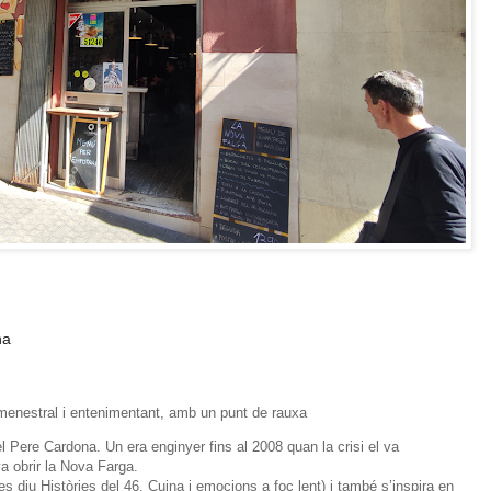
na
l menestral i entenimentant, amb un punt de rauxa
el Pere Cardona. Un era enginyer fins al 2008 quan la crisi el va
 va obrir la Nova Farga.
r es diu Històries del 46. Cuina i emocions a foc lent) i també s’inspira en