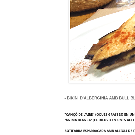
- BIKINI D’ALBERGINIA AMB BULL B
"CANÇÓ DE L'AIRE" (OQUES GRASSES) EN 
"ÀNIMA BLANCA" (EL DILUVI) EN UNES ALE
BOTIFARRA ESPARRACADA AMB ALLIOLI DE 