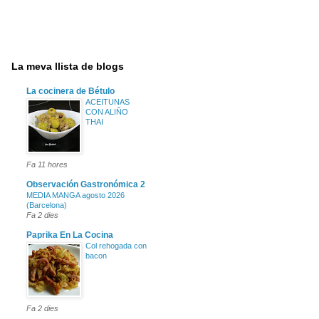
La meva llista de blogs
La cocinera de Bétulo
ACEITUNAS
CON ALIÑO
THAI
Fa 11 hores
Observación Gastronómica 2
MEDIA MANGA agosto 2026
(Barcelona)
Fa 2 dies
Paprika En La Cocina
Col rehogada con
bacon
Fa 2 dies