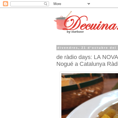
divendres, 21 d’octubre del
de ràdio days: LA NOV
Nogué a Catalunya Ràd