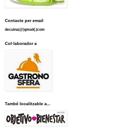
Contacte per email
decuina(@)gmail(.)com
Col·laborador a
També localitzable a...