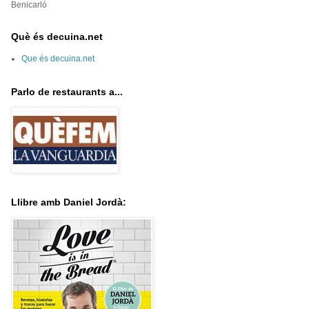
Benicarló
Què és decuina.net
Que és decuina.net
Parlo de restaurants a...
Llibre amb Daniel Jordà: