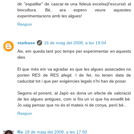
dir "espatllar" de cascar-te una fideuà excelsa)l'excursió al
biocultura. Bé, ara espero veure aquestes
experimentacions amb les algues!
Respon
starbase
16 de maig del 2008, a les 19:04
Aix, em queda tant poc temps per experimentar en aquests
dies.
El que més em va agradar es que les algues assecades no
porten RES de RES afegit. I de fet, no tenen data de
caducitat tot i que per exigències legals n'hi han de posar.
Segons el ponent, al Japò es dona un efecte de valoració
de les algues antigues, com si fòs un ví que ha envellit bé.
Jo vaig pensar que no és el mateix ni de conya, però bè...
Respon
Ro
18 de maig del 2008, a les 17:50