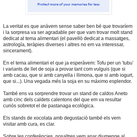
La veritat es que anàvem sense saber ben bé que trovaríem
i la sorpresa va ser agradable per que vam trovar molt stand
dedicat al tema alimentari (el pavellò dedicat a massatges,
astrología, teràpies diverses i altres no em va interessar,
sincerament).
En el tema alimentari el que ja esperàvem: Tofu per un 'tubu'
i variants de llet de soja a provar tant com vulguis (que si
amb cacau, que si amb canyella i llimona, que si amb iogurt,
que si...). Una vegada més la soja en su máximo esplendor.
També ens va sorprendre trovar un stand de caldos Aneto
amb cinc dels caldets calentons del que em va resultar
curiós sobretot el de pastanaga ecològica.
Els stands de xocolata amb degustaciò també els vem
visitar amb cura, es clar.
Sobre les conferències, nosaltres vem anar diumenge al