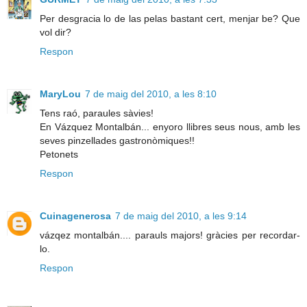
Per desgracia lo de las pelas bastant cert, menjar be? Que
vol dir?
Respon
MaryLou
7 de maig del 2010, a les 8:10
Tens raó, paraules sàvies!
En Vázquez Montalbán... enyoro llibres seus nous, amb les
seves pinzellades gastronòmiques!!
Petonets
Respon
Cuinagenerosa
7 de maig del 2010, a les 9:14
vázqez montalbán.... parauls majors! gràcies per recordar-
lo.
Respon