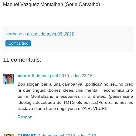
Manuel Vazquez Montalban (Serie Carvalho)
starbase
a
dijous, de maig 06, 2010
Comparteix
11 comentaris:
mercè
6 de maig del 2010, a les 23:15
Bon slògan per a una campanya...política? no sé...no crec
ni que tinguin...bones idees..crisi mental i economica...no
tenim Montalbans a esquerres ni a dretes...(pessimisme
ideològic:decebuda de TOTS els polítics)Perdó...només es
tractava d'una frase enginyosa oi?A REVEURE!
Respon
GURMET
7 de maig del 2010, a les 7:33