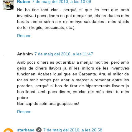
Ruben
7 de maig del 2010, a les 10:09
No ho tinc tant clar... perquè sí que és cert que amb
inventiva i pocs diners es pot menjar bé, els productes més
barats també solen ser els menys saludables i més ràpids
de fer (fregits, precuinats, etc.).
Respon
Anònim
7 de maig del 2010, a les 11:47
Amb pocs diners es pot arribar a menjar molt bé, però amb
gens de diners llavors ja ni les millors de les inventives
funcionen. Acabes igual que en Carpanta. Ara, el millor de
tot és tenir temps per anar a mercat a remenar entre les
parades, perquè si has de tirar de hipermercats llavors ja
has llepat, amb pocs diners, es clar, ells més rics i tu més
pobre.
Bon cap de setmana guapíssims!
Respon
starbase
7 de maig del 2010, a les 20:58