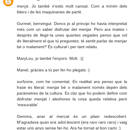
merçè. Jo també n'estic molt cansat. Com a mínim dels
liders i de les maquinaries de partit.
Gurmet, benvingut. Doncs jo al principi ho havia interpretat
més com un saber disfrutar del menjar. Pero ara mateix i
després de llegir-la unes quantes vegades penso que vol
dir literalment el que tú preguntes: té sentit parlar de menjar
bé o malament? És cultural i per tant relatiu.
MaryLou, jo també l'enyoro. Molt. :((
Manel, gràcies a tú per fer-ho plegats :)
surfzone, com he comentat. En realitat ara penso que la
frase és literal: menjar bé o malament només depén dels
paràmetres de la cultura. Es clar que ho podem definir com
disfrutar menjat i aleshores la cosa queda relativa però
'mesurable'.
Gemma, anar al mercat és un plaer redescobert.
M'agradava quan era adol.lescent (era raro raro raro) i vaig
estar uns anys sense fer-ho. Ara he tornat al bon camí :)