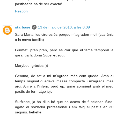
pastisseria ha de ser exacta!
Respon
starbase
13 de maig del 2010, a les 0:09
Sara Maria, les cireres és perque m'agraden molt (cas únic
a la meva familia).
Gurmet, pren pren, però es clar que el tema temporal la
garantía la dona Super-rusqui.
MaryLou, gràcies :))
Gemma, de fet a mi m'agrada més com queda. Amb el
temps original quedava massa compacte i m'agrada més
així. Anirè a l'infern, però ep, anirè somrient amb el meu
pastís de formatge jeje.
Surfzone, ja ho dius bé que no acava de funcionar. Sino,
agafo el soldador professional i em faig el pastís en 30
segons. hehehe.