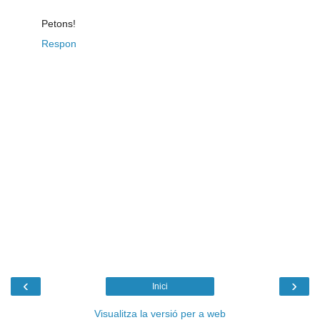
Petons!
Respon
‹
›
Inici
Visualitza la versió per a web