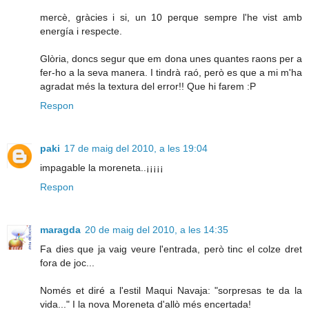
mercè, gràcies i si, un 10 perque sempre l'he vist amb
energía i respecte.
Glòria, doncs segur que em dona unes quantes raons per a
fer-ho a la seva manera. I tindrà raó, però es que a mi m'ha
agradat més la textura del error!! Que hi farem :P
Respon
paki
17 de maig del 2010, a les 19:04
impagable la moreneta..¡¡¡¡¡
Respon
maragda
20 de maig del 2010, a les 14:35
Fa dies que ja vaig veure l'entrada, però tinc el colze dret
fora de joc...
Només et diré a l'estil Maqui Navaja: "sorpresas te da la
vida..." I la nova Moreneta d'allò més encertada!