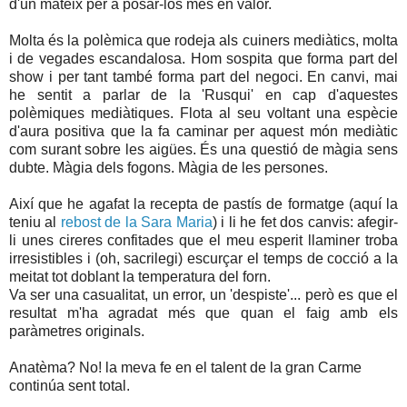
d'un mateix per a posar-los més en valor.
Molta és la polèmica que rodeja als cuiners mediàtics, molta
i de vegades escandalosa. Hom sospita que forma part del
show i per tant també forma part del negoci. En canvi, mai
he sentit a parlar de la 'Rusqui' en cap d'aquestes
polèmiques mediàtiques. Flota al seu voltant una espècie
d'aura positiva que la fa caminar per aquest món mediàtic
com surant sobre les aigües. És una questió de màgia sens
dubte. Màgia dels fogons. Màgia de les persones.
Així que he agafat la recepta de pastís de formatge (aquí la
teniu al
rebost de la Sara Maria
) i li he fet dos canvis: afegir-
li unes cireres confitades que el meu esperit llaminer troba
irresistibles i (oh, sacrilegi) escurçar el temps de cocció a la
meitat tot doblant la temperatura del forn.
Va ser una casualitat, un error, un 'despiste'... però es que el
resultat m'ha agradat més que quan el faig amb els
paràmetres originals.
Anatèma? No! la meva fe en el talent de la gran Carme
continúa sent total.