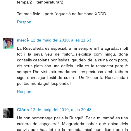
temps/2 = temperatura*2
Tot molt físic... però l'equació no funciona XDDD
Respon
mercè
12 de maig del 2010, a les 11:53
La Ruscalleda és especial, a mi sempre m'ha agradat molt
tot i la seva veu de "pito"...s'explica com ningú, dóna
consells casolans boníssims, gaudeix de la cuina com pocs,
els seus plats són una delícia i ella es fa respectar perquè
sempre l'he vist extremadament respectuosa amb tothom
sigui quin sigui l'estil de cuina... Un 10 per la Ruscalleda i
pel teu muntatge!!!esplèndid!
Respon
Glòria
12 de maig del 2010, a les 20:48
Un bon homenatge per a la Rusqui!. Per a mi també és una
cuinera de capçalera!. M'agradaria saber què opina dels
canvis que has fet de la recepta, això que diuen que la