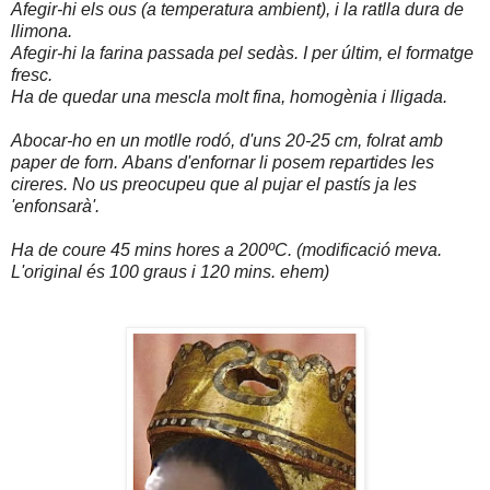
Afegir-hi els ous (a temperatura ambient), i la ratlla dura de
llimona.
Afegir-hi la farina passada pel sedàs. I per últim, el formatge
fresc.
Ha de quedar una mescla molt fina, homogènia i lligada.
Abocar-ho en un motlle rodó, d'uns 20-25 cm, folrat amb
paper de forn.
Abans d'enfornar li posem repartides les
cireres. No us preocupeu que al pujar el pastís ja les
'enfonsarà'.
Ha de coure 45 mins hores a 200ºC.
(modificació meva.
L'original és 100 graus i 120 mins. ehem)