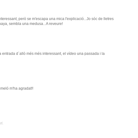
interessant, però se m'escapa una mica l'explicació...Jo sóc de lletres
ahaya, sembla una medusa...A reveure!
 entrada d´allò més més interessant, el vídeo una passada i la
meló m'ha agradat!!
ri.