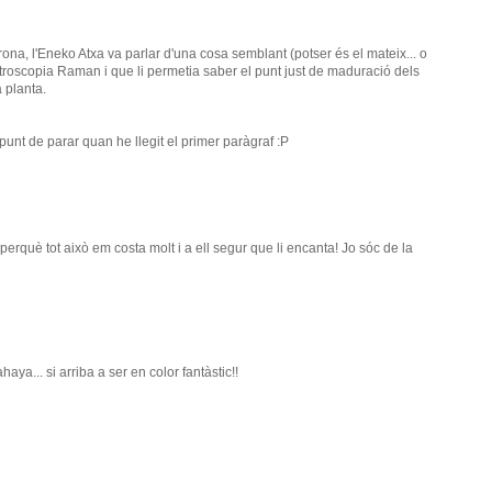
rona, l'Eneko Atxa va parlar d'una cosa semblant (potser és el mateix... o
troscopia Raman i que li permetia saber el punt just de maduració dels
 planta.
apunt de parar quan he llegit el primer paràgraf :P
, perquè tot això em costa molt i a ell segur que li encanta! Jo sóc de la
haya... si arriba a ser en color fantàstic!!