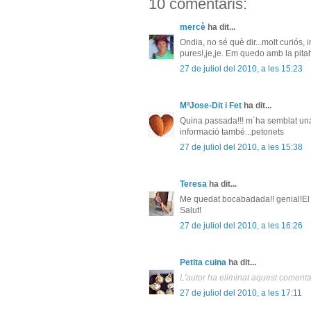
10 comentaris:
mercè
ha dit...
Ondia, no sé què dir...molt curiós, 
pures!,je,je. Em quedo amb la pit
27 de juliol del 2010, a les 15:23
MªJose-Dit i Fet
ha dit...
Quina passada!!! m´ha semblat una
informació també...petonets
27 de juliol del 2010, a les 15:38
Teresa
ha dit...
Me quedat bocabadada!! genial!El 
Salut!
27 de juliol del 2010, a les 16:26
Petita cuina
ha dit...
L'autor ha eliminat aquest comenta
27 de juliol del 2010, a les 17:11