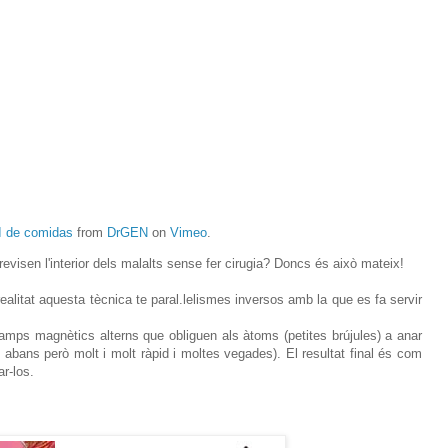
 de comidas
from
DrGEN
on
Vimeo
.
visen l'interior dels malalts sense fer cirugia? Doncs és això mateix!
ealitat aquesta tècnica te paral.lelismes inversos amb la que es fa servir
amps magnètics alterns que obliguen als àtoms (petites brújules) a anar
 abans però molt i molt ràpid i moltes vegades). El resultat final és com
ar-los.