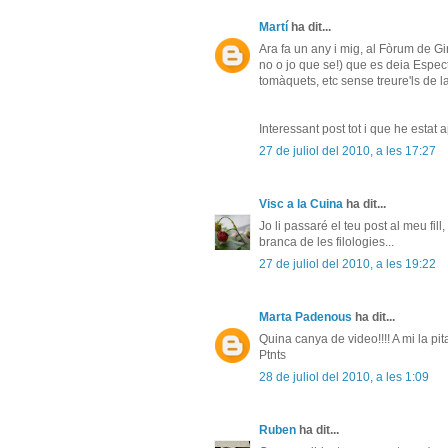
Martí
ha dit...
Ara fa un any i mig, al Fòrum de Gi
no o jo que se!) que es deia Espec
tomàquets, etc sense treure'ls de la
Interessant post tot i que he estat 
27 de juliol del 2010, a les 17:27
Visc a la Cuina
ha dit...
Jo li passaré el teu post al meu fill
branca de les filologies...
27 de juliol del 2010, a les 19:22
Marta Padenous
ha dit...
Quina canya de video!!!! A mi la pita
Ptnts
28 de juliol del 2010, a les 1:09
Ruben
ha dit...