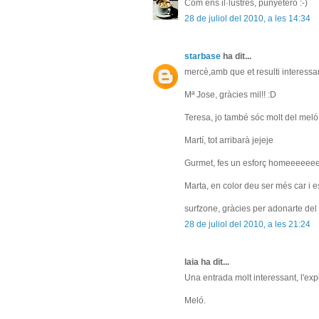
Com ens il·lustres, punyetero :-)
28 de juliol del 2010, a les 14:34
starbase
ha dit...
mercè,amb que et resulti interessant
Mª Jose, gràcies mil!! :D
Teresa, jo també sóc molt del meló. 
Martí, tot arribarà jejeje
Gurmet, fes un esforç homeeeeeee
Marta, en color deu ser més car i es
surfzone, gràcies per adonarte de
28 de juliol del 2010, a les 21:24
laia ha dit...
Una entrada molt interessant, l'exp
Meló.