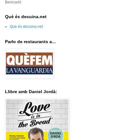
Benicarló
Què és decuina.net
Que és decuina.net
Parlo de restaurants a...
Llibre amb Daniel Jordà: