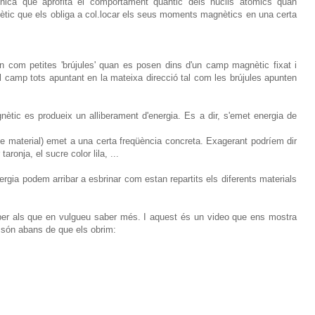
ica que aprofita el comportament quàntic dels núclis atòmics quan
ic que els obliga a col.locar els seus moments magnètics en una certa
 com petites 'brújules' quan es posen dins d'un camp magnètic fixat i
 camp tots apuntant en la mateixa direcció tal com les brújules apunten
tic es produeix un alliberament d'energia. Es a dir, s'emet energia de
de material) emet a una certa freqüència concreta. Exagerant podríem dir
taronja, el sucre color lila, ...
ergia podem arribar a esbrinar com estan repartits els diferents materials
er als que en vulgueu saber més. I aquest és un video que ens mostra
m són abans de que els obrim: