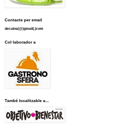
Contacte per email
decuina(@)gmail(.)com
Col·laborador a
També localitzable a...