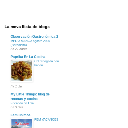
La meva llista de blogs
Observación Gastronómica 2
MEDIA MANGA agosto 2026
(Barcelona)
Fa 21 hores
Paprika En La Cocina
Col rehogada con
bacon
Fa 1 dia
My Little Things: blog de
recetas y cocina
Fricandó de Lola
Fa 3 dies
Fem un mos
FEM VACANCES