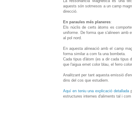
La ressonància Magnètica és una tècn
aquests són sotmesos a un camp magnèt
direcció.
En paraules més planeres
:
Els núclis de certs àtoms es comporten
uniforme. De forma que s'alineen amb el
al pol nord.
En aquesta alineació amb el camp magnè
forma similar a com fa una bombeta.
Cada tipus d'àtom (es a dir cada tipus 
que l'aigua emet color blau, el ferro color 
Analitzant per tant aquesta emissió d'en
dins del cos que estudiem.
Aquí en teniu una explicació detallada
p
estructures internes d'aliments tal i co