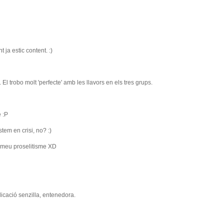
 ja estic content. :)
El trobo molt 'perfecte' amb les llavors en els tres grups.
 :P
tem en crisi, no? :)
l meu proselitisme XD
licació senzilla, entenedora.