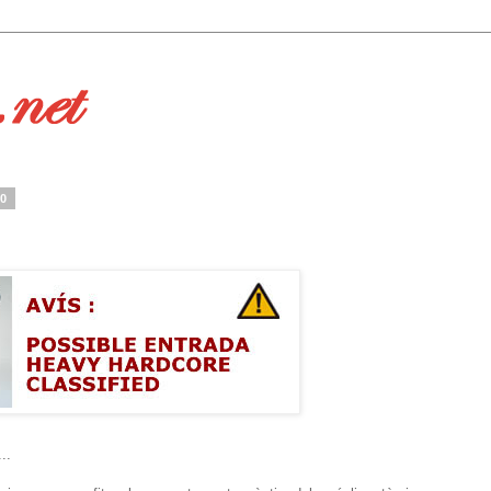
10
..