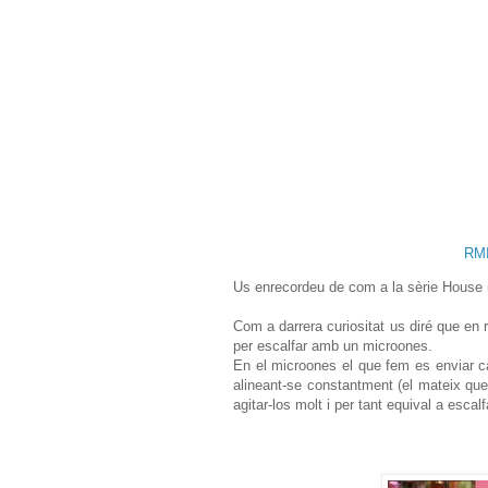
RMI
Us enrecordeu de com a la sèrie House re
Com a darrera curiositat us diré que en r
per escalfar amb un microones.
En el microones el que fem es enviar c
alineant-se constantment (el mateix que
agitar-los molt i per tant equival a escalf