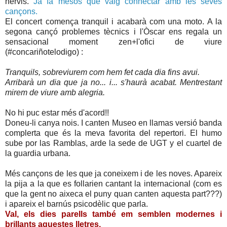
nervis.
Ja fa mesos que vaig connectar amb les seves
cançons.
El concert comença tranquil i acabarà com una moto. A la
segona cançó problemes tècnics i l'Òscar ens regala un
sensacional moment zen+l'ofici de viure
(#concariñotelodigo) :
Tranquils, sobreviurem com hem fet cada dia fins avui.
Arribarà un dia que ja no... i... s'haurà acabat. Mentrestant
mirem de viure amb alegria.
No hi puc estar més d'acord!!
Doneu-li canya nois. I canten Museo en llamas versió banda
complerta que és la meva favorita del repertori. El humo
sube por las Ramblas, arde la sede de UGT y el cuartel de
la guardia urbana.
Més cançons de les que ja coneixem i de les noves. Apareix
la pija a la que es follarien cantant la internacional (com es
que la gent no aixeca el puny quan canten aquesta part???)
i apareix el barnús psicodèlic que parla.
Val, els dies parells també em semblen modernes i
brillants aquestes lletres.