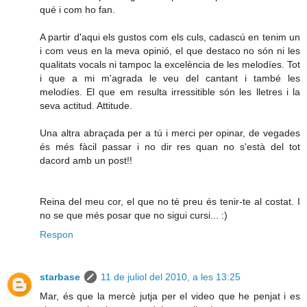
qué i com ho fan.
A partir d'aqui els gustos com els culs, cadascú en tenim un
i com veus en la meva opinió, el que destaco no són ni les
qualitats vocals ni tampoc la excelència de les melodíes. Tot
i que a mi m'agrada le veu del cantant i també les
melodíes. El que em resulta irressitible són les lletres i la
seva actitud. Attitude.
Una altra abraçada per a tú i merci per opinar, de vegades
és més fàcil passar i no dir res quan no s'està del tot
dacord amb un post!!
Reina del meu cor, el que no té preu és tenir-te al costat. I
no se que més posar que no sigui cursi... :)
Respon
starbase
11 de juliol del 2010, a les 13:25
Mar, és que la mercè jutja per el video que he penjat i es