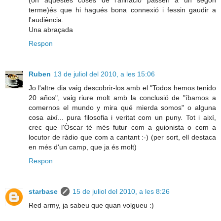
(on aquestes coses de l'afinació passen a un segon
terme)és que hi hagués bona connexió i fessin gaudir a
l'audiència.
Una abraçada
Respon
Ruben
13 de juliol del 2010, a les 15:06
Jo l'altre dia vaig descobrir-los amb el "Todos hemos tenido
20 años", vaig riure molt amb la conclusió de "íbamos a
comernos el mundo y mira qué mierda somos" o alguna
cosa així... pura filosofia i veritat com un puny. Tot i així,
crec que l'Òscar té més futur com a guionista o com a
locutor de ràdio que com a cantant :-) (per sort, ell destaca
en més d'un camp, que ja és molt)
Respon
starbase
15 de juliol del 2010, a les 8:26
Red army, ja sabeu que quan volgueu :)