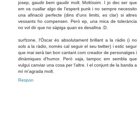
josep, gaudir bem gaudir molt. Moltíssim. I jo dec ser que
em va cuallar algo de l'esperit punk i no sempre necessito
una afinació perfecte (dins d'uns limits, es clar) si altres
vessants ho compensen. Però ep, una mica de tolerància
no vol dir que no sàpiga quan es desafina :D.
surfzone, l'Òscar és absolutament brillant a la ràdio (i no
sols a la ràdio, només cal seguir el seu twitter) i estic segur
que mai serà tan bon cantant com creador de personatges i
dinàmiques d'humor. Però vaja, tampoc em sembla que
vulgui canviar una cosa per l'altre. I el conjunt de la banda a
mí m'agrada molt.
Respon