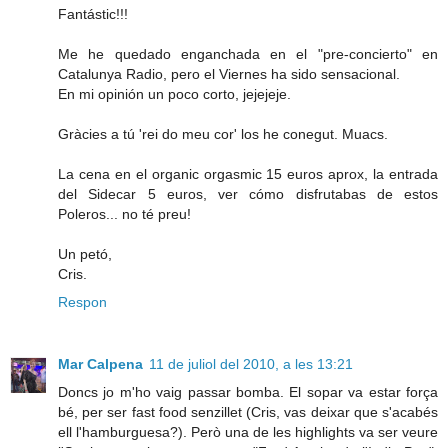
Fantástic!!!
Me he quedado enganchada en el "pre-concierto" en
Catalunya Radio, pero el Viernes ha sido sensacional.
En mi opinión un poco corto, jejejeje.
Gràcies a tú 'rei do meu cor' los he conegut. Muacs.
La cena en el organic orgasmic 15 euros aprox, la entrada
del Sidecar 5 euros, ver cómo disfrutabas de estos
Poleros... no té preu!
Un petó,
Cris.
Respon
Mar Calpena
11 de juliol del 2010, a les 13:21
Doncs jo m'ho vaig passar bomba. El sopar va estar força
bé, per ser fast food senzillet (Cris, vas deixar que s'acabés
ell l'hamburguesa?). Però una de les highlights va ser veure