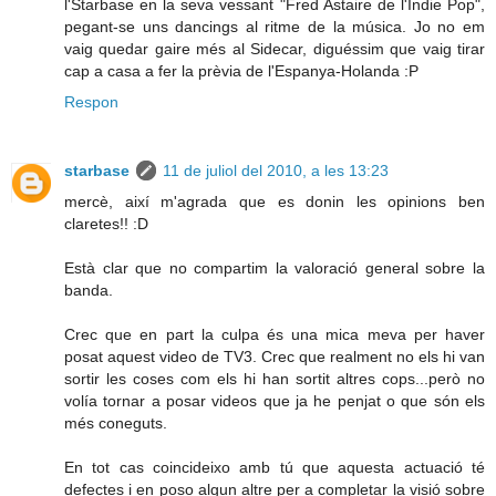
l'Starbase en la seva vessant "Fred Astaire de l'Indie Pop",
pegant-se uns dancings al ritme de la música. Jo no em
vaig quedar gaire més al Sidecar, diguéssim que vaig tirar
cap a casa a fer la prèvia de l'Espanya-Holanda :P
Respon
starbase
11 de juliol del 2010, a les 13:23
mercè, així m'agrada que es donin les opinions ben
claretes!! :D
Està clar que no compartim la valoració general sobre la
banda.
Crec que en part la culpa és una mica meva per haver
posat aquest video de TV3. Crec que realment no els hi van
sortir les coses com els hi han sortit altres cops...però no
volía tornar a posar videos que ja he penjat o que són els
més coneguts.
En tot cas coincideixo amb tú que aquesta actuació té
defectes i en poso algun altre per a completar la visió sobre