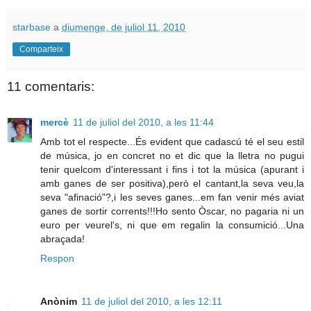
starbase
a
diumenge, de juliol 11, 2010
Comparteix
11 comentaris:
mercè
11 de juliol del 2010, a les 11:44
Amb tot el respecte...És evident que cadascú té el seu estil
de música, jo en concret no et dic que la lletra no pugui
tenir quelcom d'interessant i fins i tot la música (apurant i
amb ganes de ser positiva),però el cantant,la seva veu,la
seva "afinació"?,i les seves ganes...em fan venir més aviat
ganes de sortir corrents!!!Ho sento Òscar, no pagaria ni un
euro per veurel's, ni que em regalin la consumició...Una
abraçada!
Respon
Anònim
11 de juliol del 2010, a les 12:11