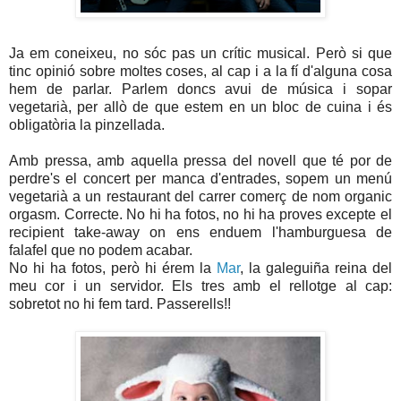
Ja em coneixeu, no sóc pas un crític musical. Però si que
tinc opinió sobre moltes coses, al cap i a la fí d'alguna cosa
hem de parlar. Parlem doncs avui de música i sopar
vegetarià, per allò de que estem en un bloc de cuina i és
obligatòria la pinzellada.
Amb pressa, amb aquella pressa del novell que té por de
perdre's el concert per manca d'entrades, sopem un menú
vegetarià a un restaurant del carrer comerç de nom organic
orgasm. Correcte. No hi ha fotos, no hi ha proves excepte el
recipient take-away on ens enduem l'hamburguesa de
falafel que no podem acabar.
No hi ha fotos, però hi érem la
Mar
, la galeguiña reina del
meu cor i un servidor. Els tres amb el rellotge al cap:
sobretot no hi fem tard. Passerells!!