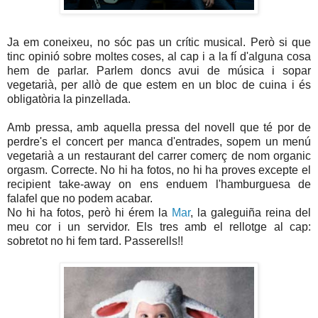
Ja em coneixeu, no sóc pas un crític musical. Però si que
tinc opinió sobre moltes coses, al cap i a la fí d'alguna cosa
hem de parlar. Parlem doncs avui de música i sopar
vegetarià, per allò de que estem en un bloc de cuina i és
obligatòria la pinzellada.
Amb pressa, amb aquella pressa del novell que té por de
perdre's el concert per manca d'entrades, sopem un menú
vegetarià a un restaurant del carrer comerç de nom organic
orgasm. Correcte. No hi ha fotos, no hi ha proves excepte el
recipient take-away on ens enduem l'hamburguesa de
falafel que no podem acabar.
No hi ha fotos, però hi érem la
Mar
, la galeguiña reina del
meu cor i un servidor. Els tres amb el rellotge al cap:
sobretot no hi fem tard. Passerells!!