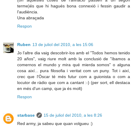
(on aquestes coses de l'afinació passen a un segon
terme)és que hi hagués bona connexió i fessin gaudir a
l'audiència.
Una abraçada
Respon
Ruben
13 de juliol del 2010, a les 15:06
Jo l'altre dia vaig descobrir-los amb el "Todos hemos tenido
20 años", vaig riure molt amb la conclusió de "íbamos a
comernos el mundo y mira qué mierda somos" o alguna
cosa així... pura filosofia i veritat com un puny. Tot i així,
crec que l'Òscar té més futur com a guionista o com a
locutor de ràdio que com a cantant :-) (per sort, ell destaca
en més d'un camp, que ja és molt)
Respon
starbase
15 de juliol del 2010, a les 8:26
Red army, ja sabeu que quan volgueu :)