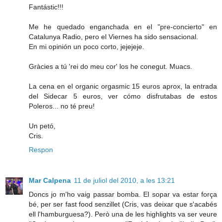
Fantástic!!!
Me he quedado enganchada en el "pre-concierto" en
Catalunya Radio, pero el Viernes ha sido sensacional.
En mi opinión un poco corto, jejejeje.
Gràcies a tú 'rei do meu cor' los he conegut. Muacs.
La cena en el organic orgasmic 15 euros aprox, la entrada
del Sidecar 5 euros, ver cómo disfrutabas de estos
Poleros... no té preu!
Un petó,
Cris.
Respon
Mar Calpena
11 de juliol del 2010, a les 13:21
Doncs jo m'ho vaig passar bomba. El sopar va estar força
bé, per ser fast food senzillet (Cris, vas deixar que s'acabés
ell l'hamburguesa?). Però una de les highlights va ser veure