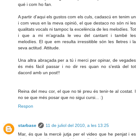
qué i com ho fan.
A partir d'aqui els gustos com els culs, cadascú en tenim un
i com veus en la meva opinió, el que destaco no són ni les
qualitats vocals ni tampoc la excelència de les melodíes. Tot
i que a mi m'agrada le veu del cantant i també les
melodíes. El que em resulta irressitible són les lletres i la
seva actitud. Attitude.
Una altra abraçada per a tú i merci per opinar, de vegades
és més fàcil passar i no dir res quan no s'està del tot
dacord amb un post!!
Reina del meu cor, el que no té preu és tenir-te al costat. I
no se que més posar que no sigui cursi... :)
Respon
starbase
11 de juliol del 2010, a les 13:25
Mar, és que la mercè jutja per el video que he penjat i es