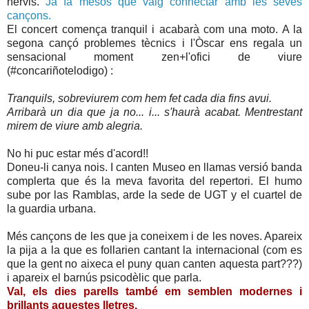
nervis.
Ja fa mesos que vaig connectar amb les seves
cançons.
El concert comença tranquil i acabarà com una moto. A la
segona cançó problemes tècnics i l'Òscar ens regala un
sensacional moment zen+l'ofici de viure
(#concariñotelodigo) :
Tranquils, sobreviurem com hem fet cada dia fins avui.
Arribarà un dia que ja no... i... s'haurà acabat. Mentrestant
mirem de viure amb alegria.
No hi puc estar més d'acord!!
Doneu-li canya nois. I canten Museo en llamas versió banda
complerta que és la meva favorita del repertori. El humo
sube por las Ramblas, arde la sede de UGT y el cuartel de
la guardia urbana.
Més cançons de les que ja coneixem i de les noves. Apareix
la pija a la que es follarien cantant la internacional (com es
que la gent no aixeca el puny quan canten aquesta part???)
i apareix el barnús psicodèlic que parla.
Val, els dies parells també em semblen modernes i
brillants aquestes lletres.