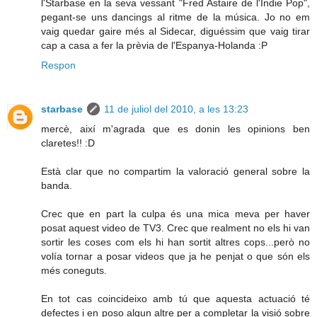
l'Starbase en la seva vessant "Fred Astaire de l'Indie Pop",
pegant-se uns dancings al ritme de la música. Jo no em
vaig quedar gaire més al Sidecar, diguéssim que vaig tirar
cap a casa a fer la prèvia de l'Espanya-Holanda :P
Respon
starbase
11 de juliol del 2010, a les 13:23
mercè, així m'agrada que es donin les opinions ben
claretes!! :D
Està clar que no compartim la valoració general sobre la
banda.
Crec que en part la culpa és una mica meva per haver
posat aquest video de TV3. Crec que realment no els hi van
sortir les coses com els hi han sortit altres cops...però no
volía tornar a posar videos que ja he penjat o que són els
més coneguts.
En tot cas coincideixo amb tú que aquesta actuació té
defectes i en poso algun altre per a completar la visió sobre