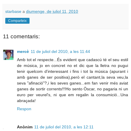
starbase
a
diumenge, de juliol 11, 2010
Comparteix
11 comentaris:
mercè
11 de juliol del 2010, a les 11:44
Amb tot el respecte...És evident que cadascú té el seu estil
de música, jo en concret no et dic que la lletra no pugui
tenir quelcom d'interessant i fins i tot la música (apurant i
amb ganes de ser positiva),però el cantant,la seva veu,la
seva "afinació"?,i les seves ganes...em fan venir més aviat
ganes de sortir corrents!!!Ho sento Òscar, no pagaria ni un
euro per veurel's, ni que em regalin la consumició...Una
abraçada!
Respon
Anònim
11 de juliol del 2010, a les 12:11