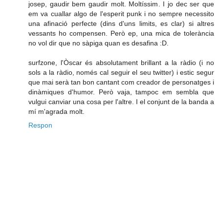
josep, gaudir bem gaudir molt. Moltíssim. I jo dec ser que
em va cuallar algo de l'esperit punk i no sempre necessito
una afinació perfecte (dins d'uns limits, es clar) si altres
vessants ho compensen. Però ep, una mica de tolerància
no vol dir que no sàpiga quan es desafina :D.
surfzone, l'Òscar és absolutament brillant a la ràdio (i no
sols a la ràdio, només cal seguir el seu twitter) i estic segur
que mai serà tan bon cantant com creador de personatges i
dinàmiques d'humor. Però vaja, tampoc em sembla que
vulgui canviar una cosa per l'altre. I el conjunt de la banda a
mí m'agrada molt.
Respon