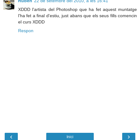
Ruben
22 de setembre del 2010, a les 16:41
XDDD l'artista del Photoshop que ha fet aquest muntatge
l'ha fet a final d'estiu, just abans que els seus fills comencin
el curs XDDD
Respon
‹
›
Inici