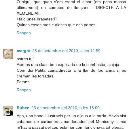
O sigui, que quan s'em cremi el dinar (em pasa massa
ultimament) en comptes de llençarlo ...DIRECTE A LA
XEMENEIA!!!
I faig unes brasetes:P
Quines coses mes curioses que ens portes.
Respon
margot
23 de setembre del 2010, a les 12:59
ostres tu!
Aixo es una clase ben explicada de la combustió, ajajaja.
Com diu Patita cuina,directa a la llar de foc anira si es
creman les torradas.
Petons.
Respon
Ruben
23 de setembre del 2010, a les 15:00
Apa, una bona il·lustració per un dijous a la tarda. Havia vist
cabanes de carboners abandonades pel Montseny, i mai
m'havia passat pel cap esbrinar com funcionava tot plegat.