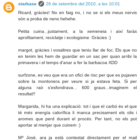
starbase
26 de setembre del 2010, a les 10:01
Ricard, gràcies! No en faig no, i no se si els meus nervis
són a proba de nens hehehe.
Petita cuina...justament, a la xemeneia i així faràs
aprofitament, reciclatje i ecologisme. Gràcies :)
margot, gràcies i vosaltres que teniu llar de foc. Els que no
en tenim les hem de guardar en un sac per quan arribi la
primavera i el temps d'anar a fer la barbacoa XDD
surfzone, es veu que era un ofici de risc per que es pujaven
sobre la montonera per veure si ja estava feta. Si per
alguna raó s'esfondrava... 600 graus...imaginem el
resultat!!
Margarida, hi ha una explicació: tot i que el carbó és el que
té més energía calorífica li manca precisament els olis i
aromes que perd durant el procés. Per tant, no els pot
aportar al menjar que cuinem :)
Mº José, ara ja està contestat directament per el mail