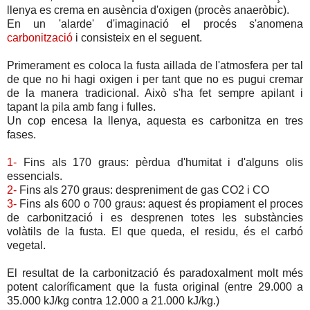
llenya es crema en ausència d'oxigen (procès anaeròbic).
En un 'alarde' d'imaginació el procés s'anomena
carbonització
i consisteix en el seguent.
Primerament es coloca la fusta aillada de l'atmosfera per tal
de que no hi hagi oxigen i per tant que no es pugui cremar
de la manera tradicional. Això s'ha fet sempre apilant i
tapant la pila amb fang i fulles.
Un cop encesa la llenya, aquesta es carbonitza en tres
fases.
1-
Fins als 170 graus: pèrdua d'humitat i d'alguns olis
essencials.
2-
Fins als 270 graus: despreniment de gas CO2 i CO
3-
Fins als 600 o 700 graus: aquest és propiament el proces
de carbonització i es desprenen totes les substàncies
volàtils de la fusta. El que queda, el residu, és el carbó
vegetal.
El resultat de la carbonització és paradoxalment molt més
potent caloríficament que la fusta original (
entre 29.000 a
35.000 kJ/kg contra 12.000 a 21.000 kJ/kg.)