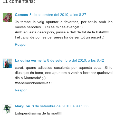
11 comentaris:
Gemma
8 de setembre del 2010, a les 8:27
Jo també la vaig apuntar a favoritos, per fer-la amb les
meves nebodes... i tu se m'has avançat :)
Amb aquesta descripció, passa a dalt de tot de la llista!!!!!!
I el canvi de pomes per peres ha de ser tot un encert :)
Respon
La cuina vermella
8 de setembre del 2010, a les 8:42
carai, quans adjectius suculents per aquesta coca. Si tu
dius que és bona, ens apuntem a venir a berenar qualsevol
dia a Montcada! ;-)
#sabemosdondevives !
Respon
MaryLou
8 de setembre del 2010, a les 9:33
Estupendíssima de la mort!!!!