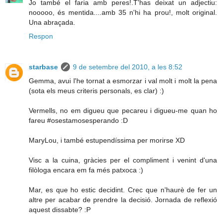
Jo també el faria amb peres!.T'has deixat un adjectiu:
nooooo, és mentida....amb 35 n'hi ha prou!, molt original.
Una abraçada.
Respon
starbase
9 de setembre del 2010, a les 8:52
Gemma, avui l'he tornat a esmorzar i val molt i molt la pena
(sota els meus criteris personals, es clar) :)
Vermells, no em digueu que pecareu i digueu-me quan ho
fareu #osestamosesperando :D
MaryLou, i també estupendíssima per morirse XD
Visc a la cuina, gràcies per el compliment i venint d'una
filòloga encara em fa més patxoca :)
Mar, es que ho estic decidint. Crec que n'haurè de fer un
altre per acabar de prendre la decisió. Jornada de reflexió
aquest dissabte? :P