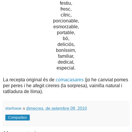
festiu,
fresc,
cítric,
porcionable,
esmorzable,
portable,
bó,
deliciós,
boníssim,
familiar,
dedicat,
especial.
La recepta original és de
comacasares
(jo he canviat pomes
per peres i he afegit cireres (la sorpresa), vainilla natural i
ratlladura de llima).
starbase
a
dimecres, de setembre 08, 2010
Comparteix