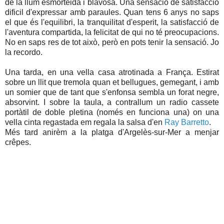
de la llum esmorteida i blavosa. Una sensació de satisfacció
dificil d'expressar amb paraules. Quan tens 6 anys no saps
el que és l'equilibri, la tranquilitat d'esperit, la satisfacció de
l'aventura compartida, la felicitat de qui no té preocupacions.
No en saps res de tot això, però en pots tenir la sensació. Jo
la recordo.
Una tarda, en una vella casa atrotinada a França. Estirat
sobre un llit que tremola quan et bellugues, gemegant, i amb
un somier que de tant que s'enfonsa sembla un forat negre,
absorvint. I sobre la taula, a contrallum un radio cassete
portàtil de doble pletina (només en funciona una) on una
vella cinta regastada em regala la salsa d'en
Ray Barretto
.
Més tard anirèm a la platga d'Argelès-sur-Mer a menjar
crêpes.