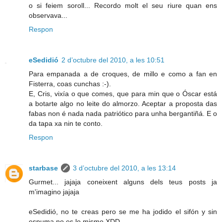
o si feiem soroll... Recordo molt el seu riure quan ens
observava...
Respon
eSedidió
2 d’octubre del 2010, a les 10:51
Para empanada a de croques, de millo e como a fan en
Fisterra, coas cunchas :-).
E, Cris, vixía o que comes, que para min que o Óscar está
a botarte algo no leite do almorzo. Aceptar a proposta das
fabas non é nada nada patriótico para unha bergantiñá. E o
da tapa xa nin te conto.
Respon
starbase
3 d’octubre del 2010, a les 13:14
Gurmet... jajaja coneixent alguns dels teus posts ja
m'imagino jajaja
eSedidió, no te creas pero se me ha jodido el sifón y sin
espuma no es lo mismo XDD