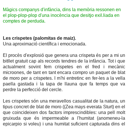
Màgics companys d'infància, dins la memòria ressonen en
el plop-plop-plop d'una inocència que desitjo exil.liada en
comptes de perduda.
Les crispetes (palomitas de maiz).
Una aproximació científica i emocionada.
El procès d'explosió que genera una crispeta és per a mi un
bitllet gratuit cap als records tendres de la infància. Tot i que
actualment sovint fem crispetes en el fred i mecànic
microones, de tant en tant encara compro un paquet de blat
de moro per a crispetes. I m'hi entretinc en fer-les a la vella
paella gastada i la tapa de llauna que fa temps que va
perdre la perfecció del cercle.
Les crispetes són una meravellos casualitat de la natura, un
tipus concret de blat de moro ((Zea mays everata Sturt) en el
que coincideixen dos factors imprescindibles: una pell molt
gruixuda que és impermeable a l'humitat (anomeneu-la
epicarpio si voleu) i una humitat suficient capturada dins el