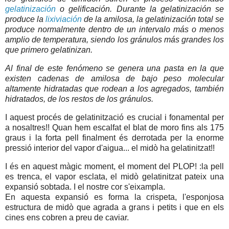
gelatinización
o gelificación. Durante la gelatinización se
produce la
lixiviación
de la amilosa, la gelatinización total se
produce normalmente dentro de un intervalo más o menos
amplio de temperatura, siendo los gránulos más grandes los
que primero gelatinizan.
Al final de este fenómeno se genera una pasta en la que
existen cadenas de amilosa de bajo peso molecular
altamente hidratadas que rodean a los agregados, también
hidratados, de los restos de los gránulos.
I aquest procés de gelatinització es crucial i fonamental per
a nosaltres!! Quan hem escalfat el blat de moro fins als 175
graus i la forta pell finalment és derrotada per la enorme
pressió interior del vapor d'aigua... el midò ha gelatinitzat!!
I és en aquest màgic moment, el moment del PLOP! :la pell
es trenca, el vapor esclata, el midò gelatinitzat pateix una
expansió sobtada. I el nostre cor s'eixampla.
En aquesta expansió es forma la crispeta, l'esponjosa
estructura de midò que agrada a grans i petits i que en els
cines ens cobren a preu de caviar.