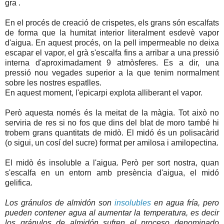
gra .
En el procés de creació de crispetes, els grans són escalfats
de forma que la humitat interior literalment esdevè vapor
d'aigua. En aquest procés, on la pell impermeable no deixa
escapar el vapor, el grà s'escalfa fins a arribar a una pressió
interna d'aproximadament 9 atmòsferes. Es a dir, una
pressió nou vegades superior a la que tenim normalment
sobre les nostres espatlles.
En aquest moment, l'epicarpi explota alliberant el vapor.
Però aquesta només és la meitat de la màgia. Tot això no
serviria de res si no fos que dins del blat de moro també hi
trobem grans quantitats de midò. El midó és un polisacàrid
(o sigui, un cosí del sucre) format per amilosa i amilopectina.
El midò és insoluble a l'aigua. Però per sort nostra, quan
s'escalfa en un entorn amb presència d'aigua, el midó
gelifica.
Los gránulos de almidón son
insolubles
en agua fría, pero
pueden contener agua al aumentar la temperatura, es decir
los gránulos de almidón sufren el proceso denominado