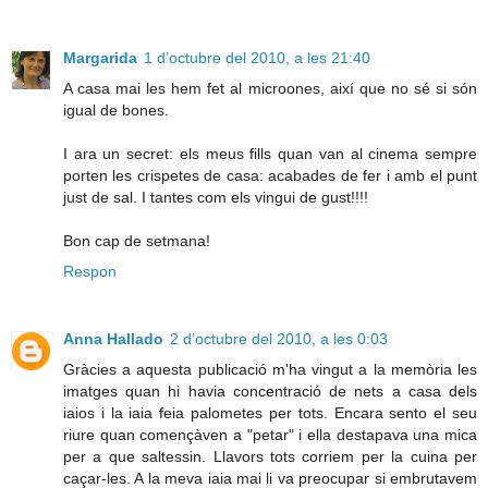
Margarida
1 d’octubre del 2010, a les 21:40
A casa mai les hem fet al microones, així que no sé si són
igual de bones.
I ara un secret: els meus fills quan van al cinema sempre
porten les crispetes de casa: acabades de fer i amb el punt
just de sal. I tantes com els vingui de gust!!!!
Bon cap de setmana!
Respon
Anna Hallado
2 d’octubre del 2010, a les 0:03
Gràcies a aquesta publicació m'ha vingut a la memòria les
imatges quan hi havia concentració de nets a casa dels
iaios i la iaia feia palometes per tots. Encara sento el seu
riure quan començàven a "petar" i ella destapava una mica
per a que saltessin. Llavors tots corriem per la cuina per
caçar-les. A la meva iaia mai li va preocupar si embrutavem