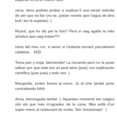
xisca, dons podries probar a explicar-li una versió reduida
de per que es fan (no se, potser només que l'aigua de dins
bull i les fa explotar) :)
Ricard, que ho dis per la foto? Però si vaig agafar la més
artística que vaig trobar!!!!!
reina del meu cor, a veure si t'estaràs tornant parcialment
catalana... XDD
Toma pan y moja, bienvenido! La recuerdo pero no la quise
utilizar por que este era un post serio (juas) con explicación
científica (juas juas) y todo eso :)
Margarida, surten bones al micro. Jo al cine també porto
contrabando hihih
Anna, benvinguda també :). Aquestes moments tan màgics
són els que més m'agraden de la cuina. Més enllà d'un
super-menú al restaurant de moda. Són 'lomasmejor' :)