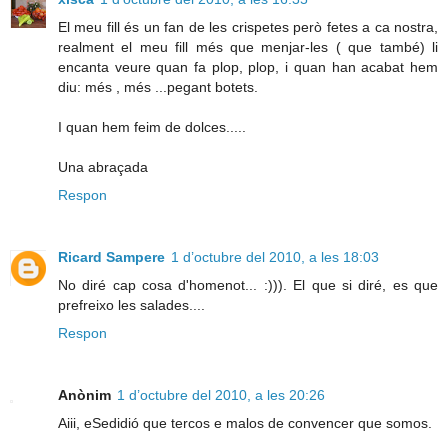
El meu fill és un fan de les crispetes però fetes a ca nostra,
realment el meu fill més que menjar-les ( que també) li
encanta veure quan fa plop, plop, i quan han acabat hem
diu: més , més ...pegant botets.
I quan hem feim de dolces.....
Una abraçada
Respon
Ricard Sampere
1 d’octubre del 2010, a les 18:03
No diré cap cosa d'homenot... :))). El que si diré, es que
prefreixo les salades....
Respon
Anònim
1 d’octubre del 2010, a les 20:26
Aiii, eSedidió que tercos e malos de convencer que somos.