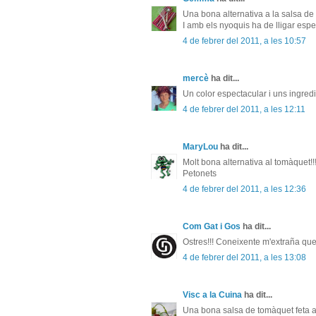
Una bona alternativa a la salsa de
I amb els nyoquis ha de lligar espe
4 de febrer del 2011, a les 10:57
mercè
ha dit...
Un color espectacular i uns ingredi
4 de febrer del 2011, a les 12:11
MaryLou
ha dit...
Molt bona alternativa al tomàquet!!!
Petonets
4 de febrer del 2011, a les 12:36
Com Gat i Gos
ha dit...
Ostres!!! Coneixente m'extraña que 
4 de febrer del 2011, a les 13:08
Visc a la Cuina
ha dit...
Una bona salsa de tomàquet feta a 