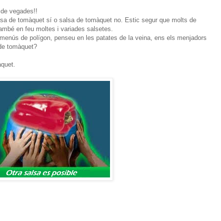
 de vegades!!
salsa de tomàquet sí o salsa de tomàquet no. Estic segur que molts de
mbé en feu moltes i variades salsetes.
menús de polígon, penseu en les patates de la veina, ens els menjadors
a de tomàquet?
àquet.