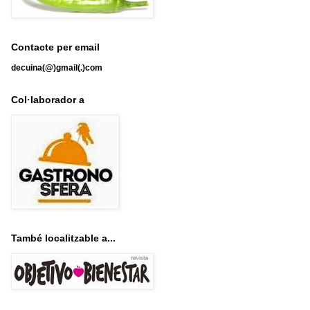
Contacte per email
decuina(@)gmail(.)com
Col·laborador a
També localitzable a...