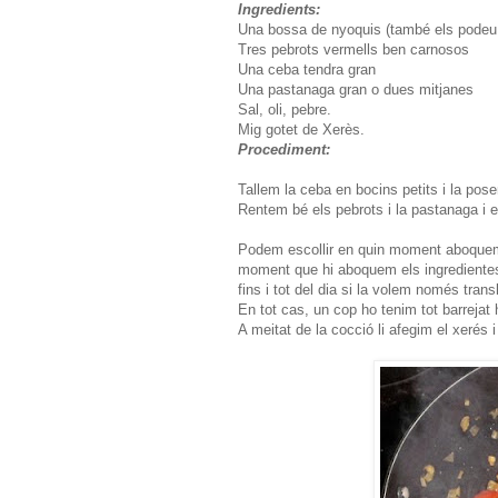
Ingredients:
Una bossa de nyoquis (també els podeu f
Tres pebrots vermells ben carnosos
Una ceba tendra gran
Una pastanaga gran o dues mitjanes
Sal, oli, pebre.
Mig gotet de Xerès.
Procediment:
Tallem la ceba en bocins petits i la posem
Rentem bé els pebrots i la pastanaga i e
Podem escollir en quin moment aboquem 
moment que hi aboquem els ingredientes,
fins i tot del dia si la volem només tran
En tot cas, un cop ho tenim tot barrejat h
A meitat de la cocció li afegim el xerés 