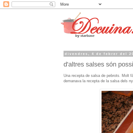
divendres, 4 de febrer del 2
d'altres salses són possi
Una recepta de salsa de pebrots. Molt fàc
demanava la recepta de la salsa dels n