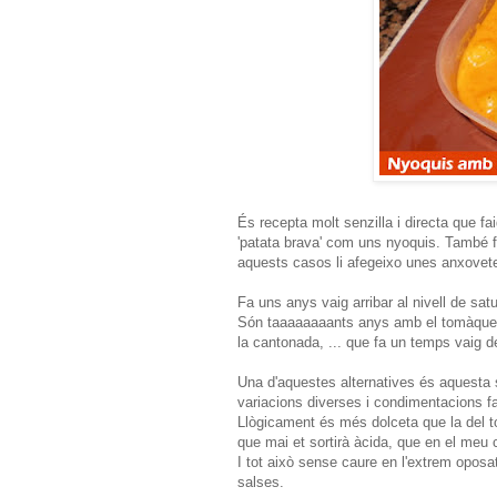
És recepta molt senzilla i directa que fa
'patata brava' com uns nyoquis. També f
aquests casos li afegeixo unes anxovet
Fa uns anys vaig arribar al nivell de sa
Són taaaaaaaants anys amb el tomàquet c
la cantonada, ... que fa un temps vaig de
Una d'aquestes alternatives és aquesta 
variacions diverses i condimentacions f
Llògicament és més dolceta que la del to
que mai et sortirà àcida, que en el meu 
I tot això sense caure en l'extrem oposat
salses.