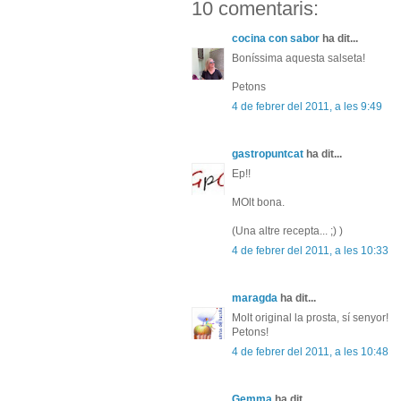
10 comentaris:
cocina con sabor
ha dit...
Boníssima aquesta salseta!
Petons
4 de febrer del 2011, a les 9:49
gastropuntcat
ha dit...
Ep!!
MOlt bona.
(Una altre recepta... ;) )
4 de febrer del 2011, a les 10:33
maragda
ha dit...
Molt original la prosta, sí senyor!
Petons!
4 de febrer del 2011, a les 10:48
Gemma
ha dit...