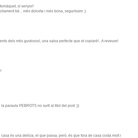
 tomàquet, sí senyor!
cilament bé... més dolceta i més bona, seguríssim ;)
ents dels més gustosos!, una salsa perfecte que et copiaré!...A reveure!
!
la paraula PEBROTS no surti al titol del post ;))
casa és una delícia, el que passa, però, és que fora de casa costa molt i