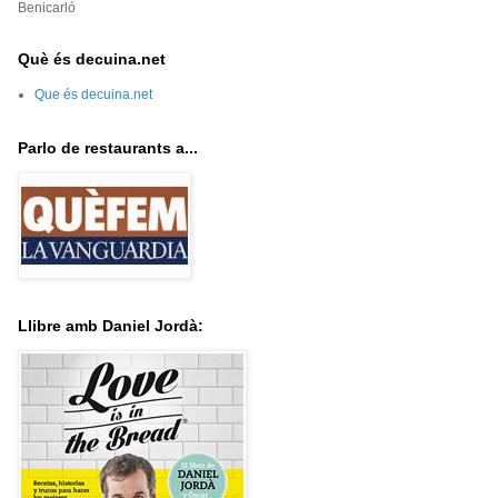
Benicarló
Què és decuina.net
Que és decuina.net
Parlo de restaurants a...
Llibre amb Daniel Jordà: