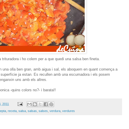
 trituradora i ho colem per a que quedi una salsa ben fineta.
en una olla ben gran, amb aigua i sal, els aboquem en quant comença a
la superfície ja estan. Es recullen amb una escumadora i els posem
enganxin uns amb els altres.
nica -quins colors no?- i barata!!
4, 2011
epta
,
receta
,
salsa
,
salsas
,
salses
,
verdura
,
verdures