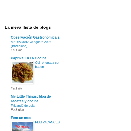
La meva llista de blogs
Observación Gastronómica 2
MEDIA MANGA agosto 2026
(Barcelona)
Fa 1 dia
Paprika En La Cocina
Col rehogada con
bacon
Fa 1 dia
My Little Things: blog de
recetas y cocina
Fricandó de Lola
Fa 3 dies
Fem un mos
FEM VACANCES