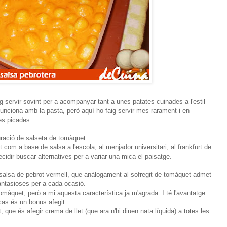
ig servir sovint per a acompanyar tant a unes patates cuinades a l'estil
unciona amb la pasta, però aquí ho faig servir mes rarament i en
es picades.
turació de salseta de tomàquet.
om a base de salsa a l'escola, al menjador universitari, al frankfurt de
cidir buscar alternatives per a variar una mica el paisatge.
salsa de pebrot vermell, que anàlogament al sofregit de tomàquet admet
antasioses per a cada ocasió.
màquet, però a mi aquesta característica ja m'agrada. I té l'avantatge
cas és un bonus afegit.
, que és afegir crema de llet (que ara n'hi diuen nata líquida) a totes les