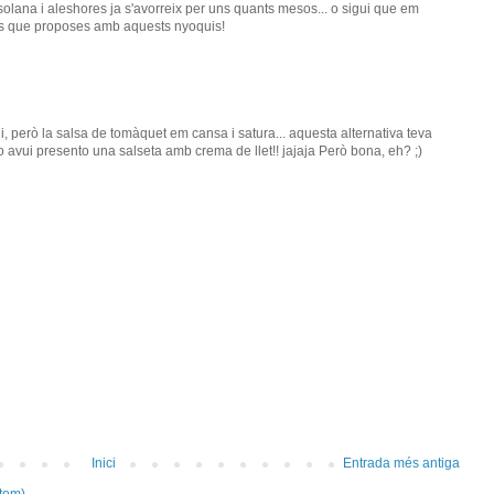
solana i aleshores ja s'avorreix per uns quants mesos... o sigui que em
ts que proposes amb aquests nyoquis!
, però la salsa de tomàquet em cansa i satura... aquesta alternativa teva
 avui presento una salseta amb crema de llet!! jajaja Però bona, eh? ;)
Inici
Entrada més antiga