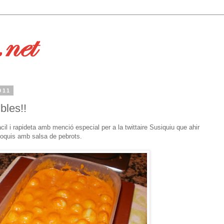
011
bles!!
il i rapideta amb menció especial per a la twittaire Susiquiu que ahir
yoquis amb salsa de pebrots.