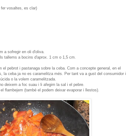
er vosaltes, es clar)
 a sofregir en oli d'oliva.
ls tallems a bocins d'aprox. 1 cm o 1,5 cm.
el pebrot i pastanaga sobre la ceba. Com a concepte general, en el
 la ceba ja no es caramelitza més. Per tant va a gust del consumidor i
slúcida o la volem caramelitzada.
o deixem a foc suau i li afegim la sal i el pebre.
i el flambejem (també el podem deixar evaporar i llestos).