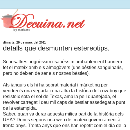
dimarts, 29 de març del 2011
detalls que desmunten estereotips.
Si nosaltres poguèssim i sabèssim probablement hauriem
fet el mateix amb els almogàvers (uns bèsties sanguinaris,
pero no deixen de ser els nostres bèsties).
Als ianquis els hi ha sobrat material i màrketing per
vendren's una vegada i una altra la història del cow-boy que
resisteix sota el sol de Texas, amb la pell quartejada, el
revolver carregat i deu mil caps de bestiar assedegat a punt
de la estampida.
Sabeu quan va durar aquesta mítica part de la història dels
USA? Doncs segons una web del mateix govern americà...
trenta anys. Trenta anys que ens han repetit com el dia de la