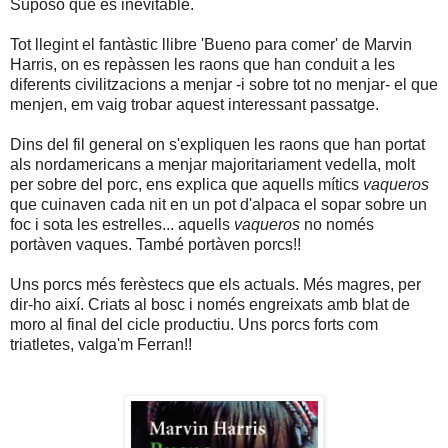
Suposo que és inevitable.
Tot llegint el fantàstic llibre 'Bueno para comer' de Marvin
Harris, on es repàssen les raons que han conduit a les
diferents civilitzacions a menjar -i sobre tot no menjar- el que
menjen, em vaig trobar aquest interessant passatge.
Dins del fil general on s'expliquen les raons que han portat
als nordamericans a menjar majoritariament vedella, molt
per sobre del porc, ens explica que aquells mítics
vaqueros
que cuinaven cada nit en un pot d'alpaca el sopar sobre un
foc i sota les estrelles... aquells
vaqueros
no només
portàven vaques. També portàven porcs!!
Uns porcs més ferèstecs que els actuals. Més magres, per
dir-ho així. Criats al bosc i només engreixats amb blat de
moro al final del cicle productiu. Uns porcs forts com
triatletes, valga'm Ferran!!