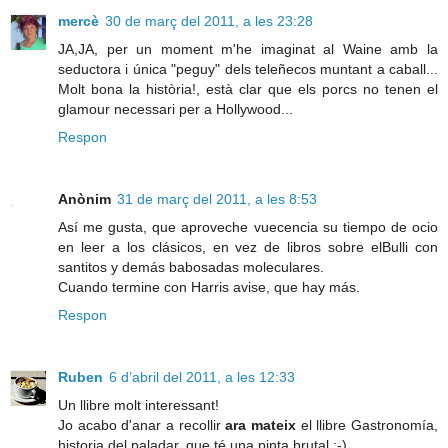
mercè
30 de març del 2011, a les 23:28
JA,JA, per un moment m'he imaginat al Waine amb la
seductora i única "peguy" dels teleñecos muntant a caball...
Molt bona la història!, està clar que els porcs no tenen el
glamour necessari per a Hollywood...
Respon
Anònim
31 de març del 2011, a les 8:53
Así me gusta, que aproveche vuecencia su tiempo de ocio
en leer a los clásicos, en vez de libros sobre elBulli con
santitos y demás babosadas moleculares.
Cuando termine con Harris avise, que hay más.
Respon
Ruben
6 d’abril del 2011, a les 12:33
Un llibre molt interessant!
Jo acabo d'anar a recollir
ara mateix
el llibre Gastronomía,
historia del paladar, que té una pinta brutal :-)