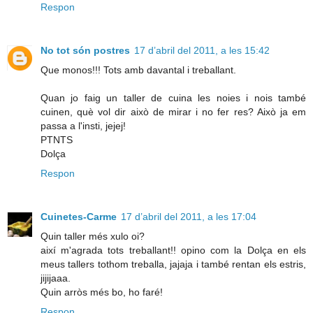
Respon
No tot són postres
17 d’abril del 2011, a les 15:42
Que monos!!! Tots amb davantal i treballant.
Quan jo faig un taller de cuina les noies i nois també
cuinen, què vol dir això de mirar i no fer res? Això ja em
passa a l'insti, jejej!
PTNTS
Dolça
Respon
Cuinetes-Carme
17 d’abril del 2011, a les 17:04
Quin taller més xulo oi?
així m'agrada tots treballant!! opino com la Dolça en els
meus tallers tothom treballa, jajaja i també rentan els estris,
jijijaaa.
Quin arròs més bo, ho faré!
Respon