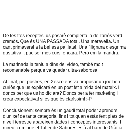
De les tres receptes, us posarè complerta la de l'arròs verd
cremòs. Que és UNA PASSADA total. Una meravella. Un
cant primaveral a la bellesa pal.latal. Una filigrana d'esgrima
gustativa... puc ser més cursi encara. Però em fa mandra.
La marinada la teniu a dins del video, també molt
recomanable perque va quedar ultra-saborosa.
Al final, per postres, en Xesco ens va proposar un joc ben
curiòs que us explicaré en un post fet a mida del mateix. I
doncs per que us ho dic ara? Doncs per a fer marketing i
crear expectativa! si es que és claríssim! :-P
Conclusionem: sempre és un gaudi total poder aprendre
d'un xef de tanta categoría, fins i tot quan estàs fent plats de
nivell terrestre apareixen dades i conceptes interessants. I
mireu, com que el Taller de Sabores està al barri de Gràcia