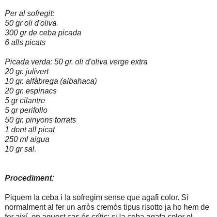
Per al sofregit:
50 gr oli d'oliva
300 gr de ceba picada
6 alls picats
Picada verda:
50 gr. oli d'oliva verge extra
20 gr. julivert
10 gr. alfàbrega (albahaca)
20 gr. espinacs
5 gr cilantre
5 gr perifollo
50 gr. pinyons torrats
1 dent all picat
250 ml aigua
10 gr sal.
Procediment:
Piquem la ceba i la sofregim sense que agafi color. Si
normalment al fer un arròs cremós tipus risotto ja ho hem de
fer així, en aquest cas és crític: si la ceba agafa color el