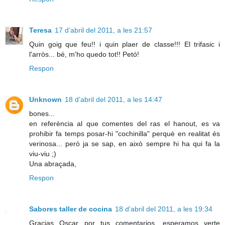
Teresa
17 d’abril del 2011, a les 21:57
Quin goig que feu!! i quin plaer de classe!!! El trifasic i
l'arròs... bé, m'ho quedo tot!! Petó!
Respon
Unknown
18 d’abril del 2011, a les 14:47
bones...
en referència al que comentes del ras el hanout, es va
prohibir fa temps posar-hi "cochinilla" perquè en realitat és
verinosa... però ja se sap, en això sempre hi ha qui fa la
viu-viu ;)
Una abraçada,
Respon
Sabores taller de cocina
18 d’abril del 2011, a les 19:34
Gracias Oscar por tus comentarios, esperamos verte