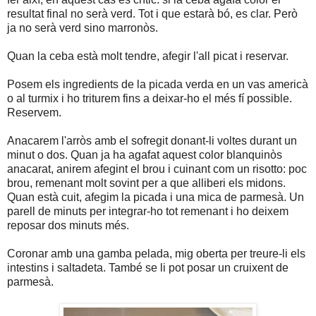
resultat final no serà verd. Tot i que estarà bó, es clar. Però
ja no serà verd sino marronòs.
Quan la ceba està molt tendre, afegir l'all picat i reservar.
Posem els ingredients de la picada verda en un vas americà
o al turmix i ho triturem fins a deixar-ho el més fí possible.
Reservem.
Anacarem l'arròs amb el sofregit donant-li voltes durant un
minut o dos. Quan ja ha agafat aquest color blanquinòs
anacarat, anirem afegint el brou i cuinant com un risotto: poc
brou, remenant molt sovint per a que alliberi els midons.
Quan està cuit, afegim la picada i una mica de parmesà. Un
parell de minuts per integrar-ho tot remenant i ho deixem
reposar dos minuts més.
Coronar amb una gamba pelada, mig oberta per treure-li els
intestins i saltadeta. També se li pot posar un cruixent de
parmesà.