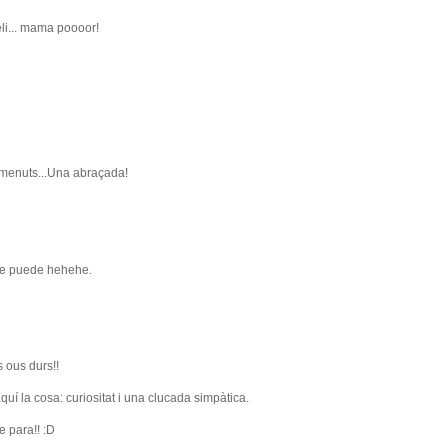
li... mama poooor!
 menuts...Una abraçada!
 se puede hehehe.
s ous durs!!
quí la cosa: curiositat i una clucada simpàtica.
 para!! :D