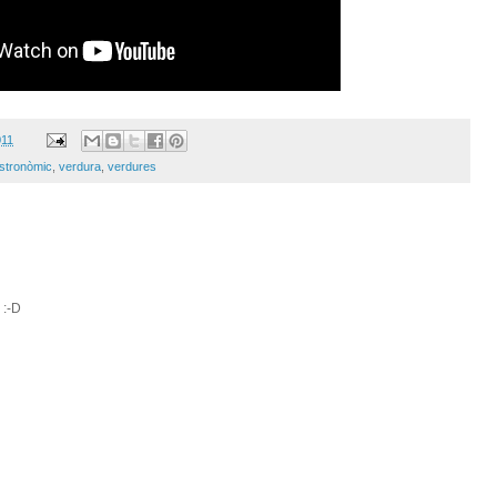
011
stronòmic
,
verdura
,
verdures
 :-D