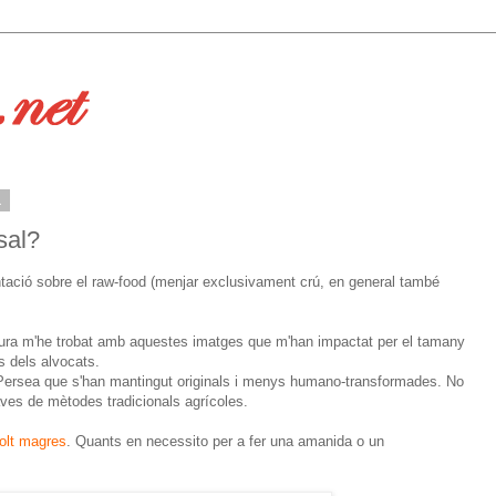
1
sal?
tació sobre el raw-food (menjar exclusivament crú, en general també
ectura m'he trobat amb aquestes imatges que m'han impactat per el tamany
s dels alvocats.
re Persea que s'han mantingut originals i menys humano-transformades. No
raves de mètodes tradicionals agrícoles.
olt magres
. Quants en necessito per a fer una amanida o un