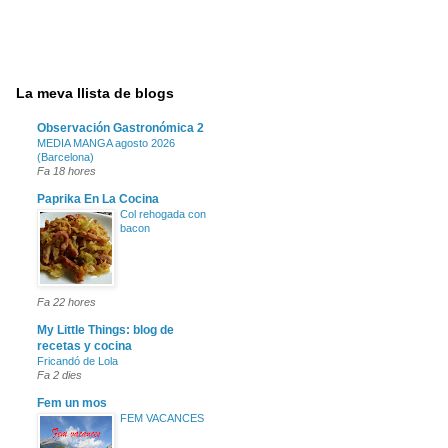
La meva llista de blogs
Observación Gastronómica 2
MEDIA MANGA agosto 2026
(Barcelona)
Fa 18 hores
Paprika En La Cocina
Col rehogada con
bacon
Fa 22 hores
My Little Things: blog de
recetas y cocina
Fricandó de Lola
Fa 2 dies
Fem un mos
FEM VACANCES