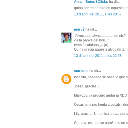
Anna - Betes i Clicks
ha dit...
quina por en de niro en aquesta pe
13 d’abril del 2011, a les 20:57
mercè
ha dit...
-Alvocaaat, alvocaaaaaat on ets?
-"A la panxa del bou..."
(versió catalana, ja,ja)
Quina gràcia aquests alvocats tan
13 d’abril del 2011, a les 22:58
starbase
ha dit...
locasita, pseeeee se hace lo que
Josep, gràcies :)
MaryLou, ja procuro andar ja XDD
Òscar, tens raó trenta alvocats i do
Lily, gràcies. Una mica anava per a
Gemma, esto no se para! esto no se