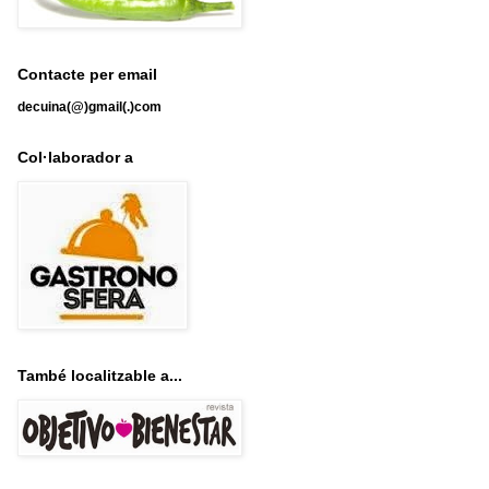
Contacte per email
decuina(@)gmail(.)com
Col·laborador a
També localitzable a...