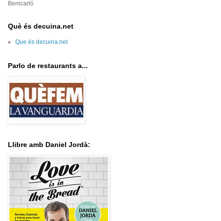
Benicarló
Què és decuina.net
Que és decuina.net
Parlo de restaurants a...
Llibre amb Daniel Jordà: