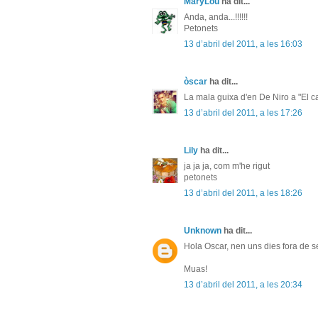
MaryLou
ha dit...
Anda, anda...!!!!!!
Petonets
13 d’abril del 2011, a les 16:03
òscar
ha dit...
La mala guixa d'en De Niro a "El c
13 d’abril del 2011, a les 17:26
Lily
ha dit...
ja ja ja, com m'he rigut
petonets
13 d’abril del 2011, a les 18:26
Unknown
ha dit...
Hola Oscar, nen uns dies fora de s
Muas!
13 d’abril del 2011, a les 20:34