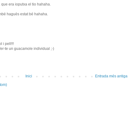
 que era ioputxa el tio hahaha.
ambé haguès estat bé hahaha.
i pell!!!
er-te un guacamole individual ;-)
Inici
Entrada més antiga
tom)