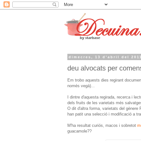
dimecres, 13 d’abril del 201
deu alvocats per comen
Em trobo aquests dies regirant documen
només vegà)...
I dintre d'aquesta regirada, recerca i l
dels fruits de les varietats més salvatge
O dit d'altra forma, varietats del gène
han patit una selecció i modificació a t
M'ha resultat curiós, macos i sobretot
m
guacamole??