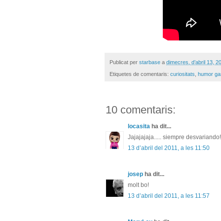
Publicat per
starbase
a
dimecres, d’abril 13, 2
Etiquetes de comentaris:
curiositats
,
humor ga
10 comentaris:
locasita
ha dit...
Jajajajaja..... siempre desvariando!
13 d’abril del 2011, a les 11:50
josep
ha dit...
molt bo!
13 d’abril del 2011, a les 11:57