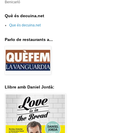
Benicarló
Què és decuina.net
Que és decuina.net
Parlo de restaurants a...
Llibre amb Daniel Jordà: