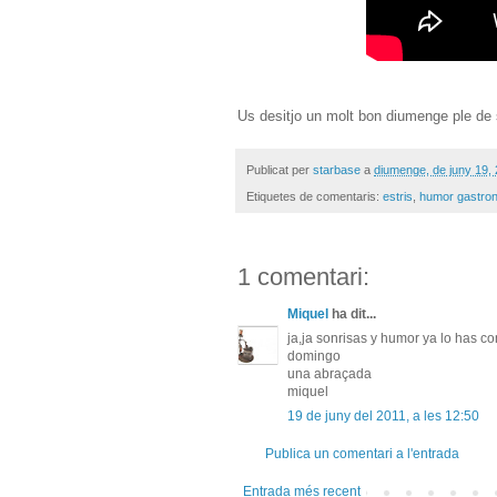
Us desitjo un molt bon diumenge ple de s
Publicat per
starbase
a
diumenge, de juny 19,
Etiquetes de comentaris:
estris
,
humor gastro
1 comentari:
Miquel
ha dit...
ja,ja sonrisas y humor ya lo has co
domingo
una abraçada
miquel
19 de juny del 2011, a les 12:50
Publica un comentari a l'entrada
Entrada més recent