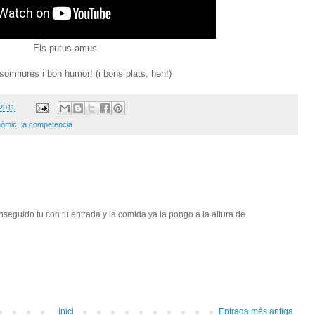
Els putus amus.
omriures i bon humor! (i bons plats, heh!)
 2011
nòmic
,
la competencia
nseguido tu con tu entrada y la comida ya la pongo a la altura de
Inici
Entrada més antiga