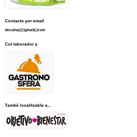
Contacte per email
decuina(@)gmail(.)com
Col·laborador a
També localitzable a...