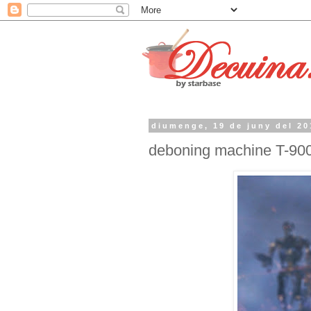
diumenge, 19 de juny del 20
deboning machine T-900