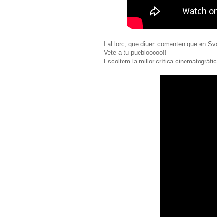
I al loro, que diuen comenten que en Sv
Vete a tu pueblooooo!!
Escoltem la millor crítica cinematográfic