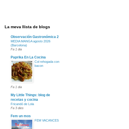
La meva llista de blogs
Observación Gastronómica 2
MEDIA MANGA agosto 2026
(Barcelona)
Fa 1 dia
Paprika En La Cocina
Col rehogada con
bacon
Fa 1 dia
My Little Things: blog de
recetas y cocina
Fricandó de Lola
Fa 3 dies
Fem un mos
FEM VACANCES