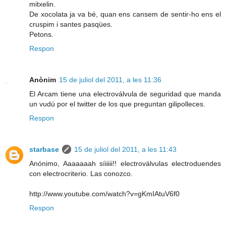
mitxelin.
De xocolata ja va bé, quan ens cansem de sentir-ho ens el
cruspim i santes pasqües.
Petons.
Respon
Anònim
15 de juliol del 2011, a les 11:36
El Arcam tiene una electroválvula de seguridad que manda
un vudú por el twitter de los que preguntan gilipolleces.
Respon
starbase
15 de juliol del 2011, a les 11:43
Anónimo, Aaaaaaah síiiiii!! electroválvulas electroduendes
con electrocriterio. Las conozco.
http://www.youtube.com/watch?v=gKmIAtuV6f0
Respon