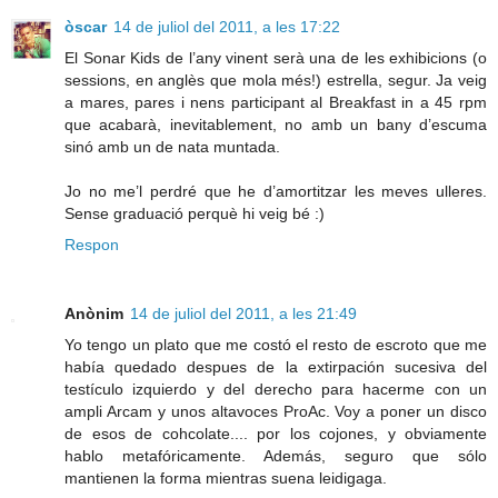
òscar
14 de juliol del 2011, a les 17:22
El Sonar Kids de l’any vinent serà una de les exhibicions (o
sessions, en anglès que mola més!) estrella, segur. Ja veig
a mares, pares i nens participant al Breakfast in a 45 rpm
que acabarà, inevitablement, no amb un bany d’escuma
sinó amb un de nata muntada.
Jo no me’l perdré que he d’amortitzar les meves ulleres.
Sense graduació perquè hi veig bé :)
Respon
Anònim
14 de juliol del 2011, a les 21:49
Yo tengo un plato que me costó el resto de escroto que me
había quedado despues de la extirpación sucesiva del
testículo izquierdo y del derecho para hacerme con un
ampli Arcam y unos altavoces ProAc. Voy a poner un disco
de esos de cohcolate.... por los cojones, y obviamente
hablo metafóricamente. Además, seguro que sólo
mantienen la forma mientras suena leidigaga.