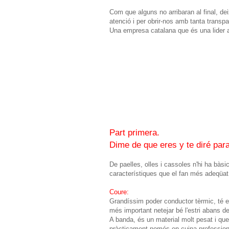
Com que alguns no arribaran al final, de
atenció i per obrir-nos amb tanta transpa
Una empresa catalana que és una lider a
Part primera.
Dime de que eres y te diré para
De paelles, olles i cassoles n'hi ha bà
característiques que el fan més adeqüat 
Coure:
Grandíssim poder conductor tèrmic, té el
més important netejar bé l'estri abans de
A banda, és un material molt pesat i que 
pràcticament només en cuina profession