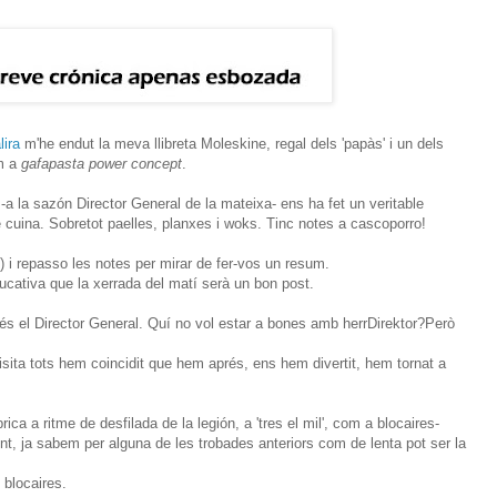
lira
m'he endut la meva llibreta Moleskine, regal dels 'papàs' i un dels
om a
gafapasta power concept
.
-a la sazón Director General de la mateixa- ens ha fet un veritable
 cuina. Sobretot paelles, planxes i woks. Tinc notes a cascoporro!
e) i repasso les notes per mirar de fer-vos un resum.
ucativa que la xerrada del matí serà un bon post.
és el Director General. Quí no vol estar a bones amb herrDirektor?Però
sita tots hem coincidit que hem aprés, ens hem divertit, hem tornat a
rica a ritme de desfilada de la legión, a 'tres el mil', com a blocaires-
t, ja sabem per alguna de les trobades anteriors com de lenta pot ser la
 blocaires.