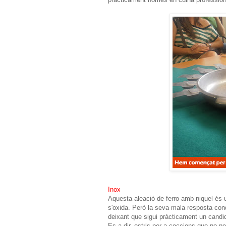
Inox
Aquesta aleació de ferro amb niquel és 
s'oxida. Però la seva mala resposta cond
deixant que sigui pràcticament un candid
Es a dir, estris per a coccions que no ne