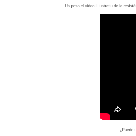
Us poso el video il.lustratiu de la resis
¿Puede u