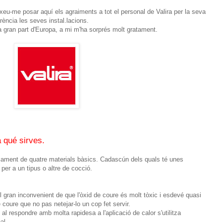
ixeu-me posar aquí els agraiments a tot el personal de Valira per la seva
rència les seves instal.lacions.
 gran part d'Europa, a mi m'ha sorprés molt gratament.
 qué sirves.
sicament de quatre materials bàsics. Cadascún dels quals té unes
per a un tipus o altre de cocció.
 gran inconvenient de que l'òxid de coure és molt tòxic i esdevé quasi
 coure que no pas netejar-lo un cop fet servir.
al respondre amb molta rapidesa a l'aplicació de calor s'utilitza
al.