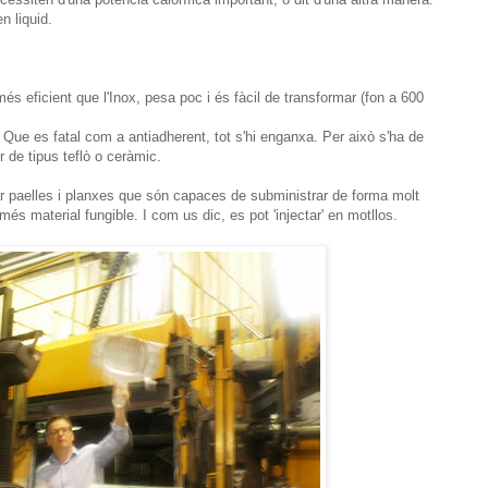
n liquid.
és eficient que l'Inox, pesa poc i és fàcil de transformar (fon a 600
 Que es fatal com a antiadherent, tot s'hi enganxa. Per això s'ha de
 de tipus teflò o ceràmic.
r paelles i planxes que són capaces de subministrar de forma molt
emés material fungible. I com us dic, es pot 'injectar' en motllos.