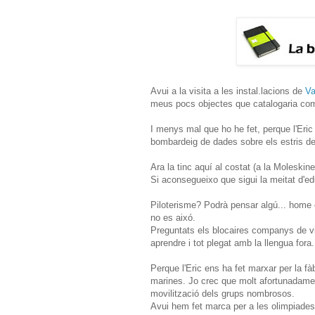
Avui a la visita a les instal.lacions de
Va
meus pocs objectes que catalogaria c
I menys mal que ho he fet, perque l'Eric 
bombardeig de dades sobre els estris de
Ara la tinc aquí al costat (a la Moleskin
Si aconsegueixo que sigui la meitat d'ed
Piloterisme? Podrà pensar algú... home 
no es aixó.
Preguntats els blocaires companys de vi
aprendre i tot plegat amb la llengua fora.
Perque l'Eric ens ha fet marxar per la fàb
marines. Jo crec que molt afortunadamen
movilització dels grups nombrosos.
Avui hem fet marca per a les olimpiades