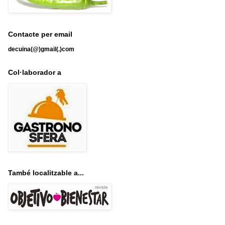
Contacte per email
decuina(@)gmail(.)com
Col·laborador a
També localitzable a...