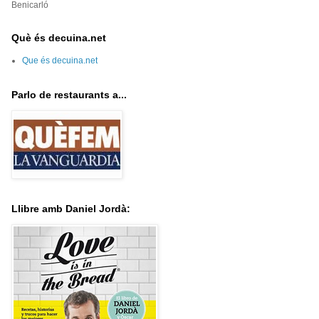
Benicarló
Què és decuina.net
Que és decuina.net
Parlo de restaurants a...
Llibre amb Daniel Jordà: