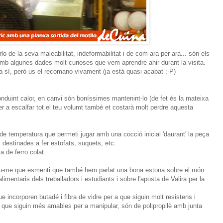
 de la seva maleabilitat, indeformabilitat i de com ara per ara... són els
at. Amb algunes dades molt curioses que vem aprendre ahir durant la visita.
 sí, però us el recomano vivament (ja està quasi acabat ;-P)
onduint calor, en canvi són boníssimes mantenint-lo (de fet és la mateixa
r a escalfar tot el teu volumt també et costarà molt perdre aquesta
de temperatura que permeti jugar amb una cocció inicial 'daurant' la peça
 destinades a fer estofats, suquets, etc.
a de ferro colat.
xeu-me que esmenti que també hem parlat una bona estona sobre el món
limentaris dels treballadors i estudiants i sobre l'aposta de Valira per la
e incorporen butadé i fibra de vidre per a que siguin molt resistens i
a que siguin més amables per a manipular, són de polipropilè amb junta