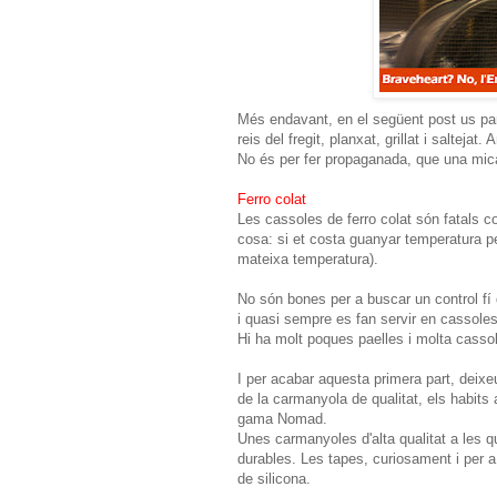
Més endavant, en el següent post us parlo
reis del fregit, planxat, grillat i saltej
No és per fer propaganada, que una mica
Ferro colat
Les cassoles de ferro colat són fatals c
cosa: si et costa guanyar temperatura pe
mateixa temperatura).
No són bones per a buscar un control fí 
i quasi sempre es fan servir en cassoles
Hi ha molt poques paelles i molta cassol
I per acabar aquesta primera part, dei
de la carmanyola de qualitat, els habits a
gama Nomad.
Unes carmanyoles d'alta qualitat a les qu
durables. Les tapes, curiosament i per 
de silicona.