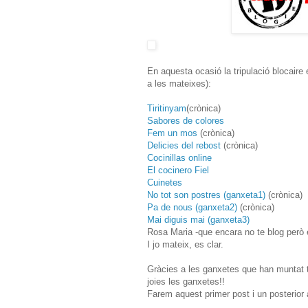
En aquesta ocasió la tripulació blocaire
a les mateixes):
Tiritinyam
(crònica)
Sabores de colores
Fem un mos
(crònica)
Delicies del rebost
(crònica)
Cocinillas online
El cocinero Fiel
Cuinetes
No tot son postres (ganxeta1)
(crònica)
Pa de nous (ganxeta2)
(crònica)
Mai diguis mai (ganxeta3)
Rosa Maria -que encara no te blog però 
I jo mateix, es clar.
Gràcies a les ganxetes que han muntat t
joies les ganxetes!!
Farem aquest primer post i un posterior 