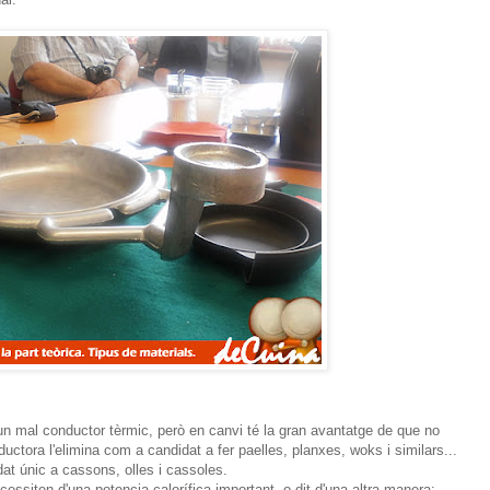
un mal conductor tèrmic, però en canvi té la gran avantatge de que no
uctora l'elimina com a candidat a fer paelles, planxes, woks i similars...
at únic a cassons, olles i cassoles.
cessiten d'una potencia calorífica important, o dit d'una altra manera: