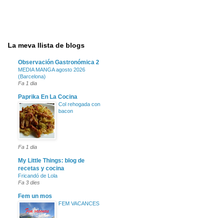
La meva llista de blogs
Observación Gastronómica 2
MEDIA MANGA agosto 2026
(Barcelona)
Fa 1 dia
Paprika En La Cocina
Col rehogada con
bacon
Fa 1 dia
My Little Things: blog de
recetas y cocina
Fricandó de Lola
Fa 3 dies
Fem un mos
FEM VACANCES