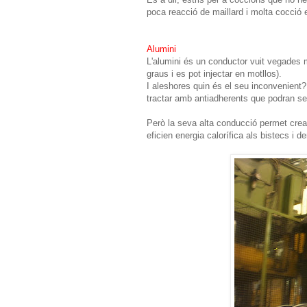
poca reacció de maillard i molta cocció e
Alumini
L'alumini és un conductor vuit vegades m
graus i es pot injectar en motllos).
I aleshores quin és el seu inconvenient?
tractar amb antiadherents que podran ser
Però la seva alta conducció permet crea
eficien energia calorífica als bistecs i d