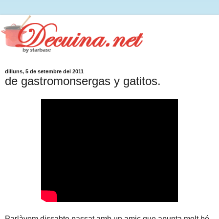
dilluns, 5 de setembre del 2011
de gastromonsergas y gatitos.
Parlàvem dissabte passat amb un amic que apunta molt bé,