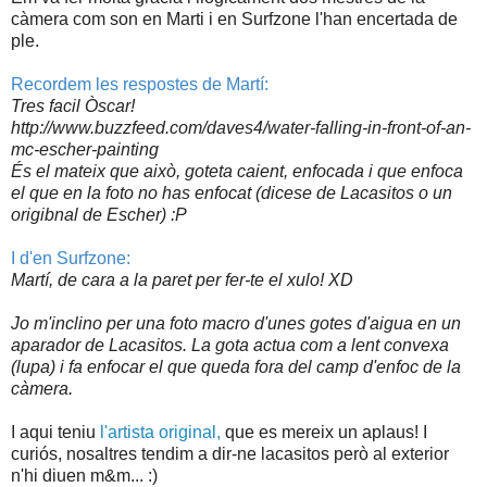
càmera com son en Marti i en Surfzone l'han encertada de
ple.
Recordem les respostes de Martí:
Tres facil Òscar!
http://www.buzzfeed.com/daves4/water-falling-in-front-of-an-
mc-escher-painting
És el mateix que això, goteta caient, enfocada i que enfoca
el que en la foto no has enfocat (dicese de Lacasitos o un
origibnal de Escher) :P
I d'en Surfzone:
Martí, de cara a la paret per fer-te el xulo! XD
Jo m'inclino per una foto macro d'unes gotes d'aigua en un
aparador de Lacasitos. La gota actua com a lent convexa
(lupa) i fa enfocar el que queda fora del camp d'enfoc de la
càmera.
I aqui teniu
l'artista original,
que es mereix un aplaus! I
curiós, nosaltres tendim a dir-ne lacasitos però al exterior
n'hi diuen m&m... :)