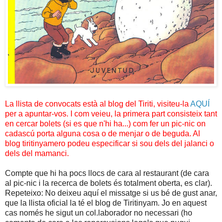
La llista de convocats està al blog del Tiriti, visiteu-la
AQUÍ
per a apuntar-vos. I com veieu, la primera part consisteix tant
en cercar bolets (si es que n'hi ha...) com fer un pic-nic on
cadascú porta alguna cosa o de menjar o de beguda. Al
blog tiritinyamero podeu especificar si sou dels del jalanci o
dels del mamanci.
Compte que hi ha pocs llocs de cara al restaurant (de cara
al pic-nic i la recerca de bolets és totalment oberta, es clar).
Repeteixo: No deixeu aquí el missatge si us bé de gust anar,
que la llista oficial la té el blog de Tiritinyam. Jo en aquest
cas només he sigut un col.laborador no necessari (ho