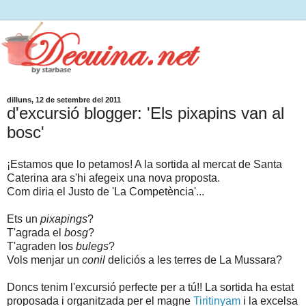
dilluns, 12 de setembre del 2011
d'excursió blogger: 'Els pixapins van al
bosc'
¡Estamos que lo petamos! A la sortida al mercat de Santa
Caterina ara s'hi afegeix una nova proposta.
Com diria el Justo de 'La Competència'...
Ets un
pixapings
?
T'agrada el
bosg
?
T'agraden los
bulegs
?
Vols menjar un
conil
deliciós a les terres de La Mussara?
Doncs tenim l'excursió perfecte per a tú!! La sortida ha estat
proposada i organitzada per el magne
Tiritinyam
i la excelsa