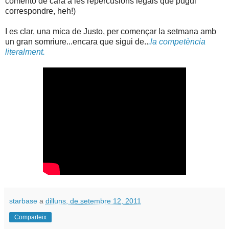
comento de cara a les repercusions legals que pugui
correspondre, heh!)
I es clar, una mica de Justo, per començar la setmana amb
un gran somriure...encara que sigui de..
.la competència
literalment.
starbase
a
dilluns, de setembre 12, 2011
Comparteix