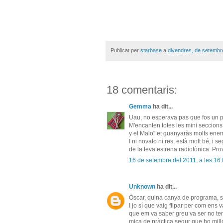
Publicat per
starbase
a
divendres, de setembr
18 comentaris:
Gemma
ha dit...
Uau, no esperava pas que fos un p
M'encanten totes les mini seccions,
y el Malo" et guanyaràs molts enemic
I ni novato ni res, està molt bé, i
de la teva estrena radiofònica. Pro
16 de setembre del 2011, a les 16
Unknown
ha dit...
Òscar, quina canya de programa, súp
I jo sí que vaig flipar per com ens v
que em va saber greu va ser no te
mica de pràctica segur que ho mill