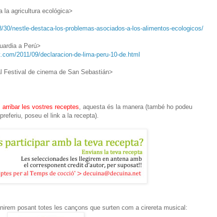
 la agricultura ecológica>
/30/nestle-destaca-los-problemas-asociados-a-los-alimentos-ecologicos/
guardia a Perú>
t.com/2011/09/declaracion-de-lima-peru-10-de.html
 al Festival de cinema de San Sebastián>
 arribar les vostres receptes
, aquesta és la manera (també ho podeu
referiu, poseu el link a la recepta).
nirem posant totes les cançons que surten com a cirereta musical: