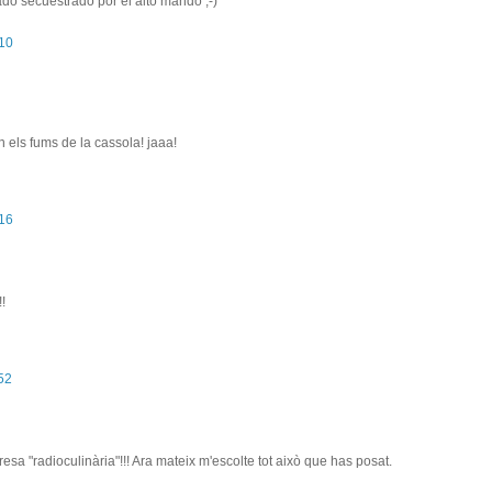
ado secuestrado por el alto mando ;-)
:10
n els fums de la cassola! jaaa!
:16
!
52
sa "radioculinària"!!! Ara mateix m'escolte tot això que has posat.