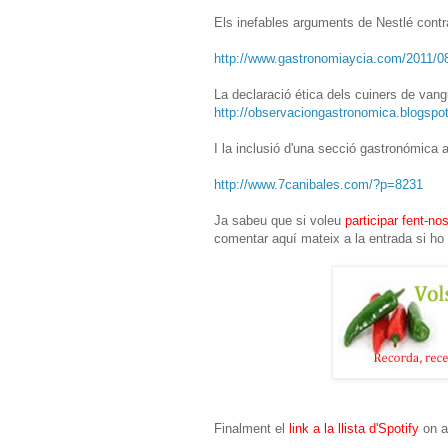
Els inefables arguments de Nestlé contra
http://www.gastronomiaycia.com/2011/08
La declaració ética dels cuiners de van
http://observaciongastronomica.blogspo
I la inclusió d'una secció gastronómica
http://www.7canibales.com/?p=8231
Ja sabeu que si voleu
participar fent-nos
comentar aquí mateix a la entrada si ho p
Finalment el
link a la llista d'Spotify
on a