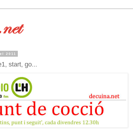
el 2011
, start, go...