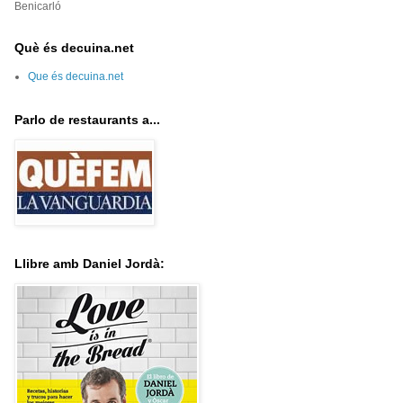
Benicarló
Què és decuina.net
Que és decuina.net
Parlo de restaurants a...
Llibre amb Daniel Jordà: