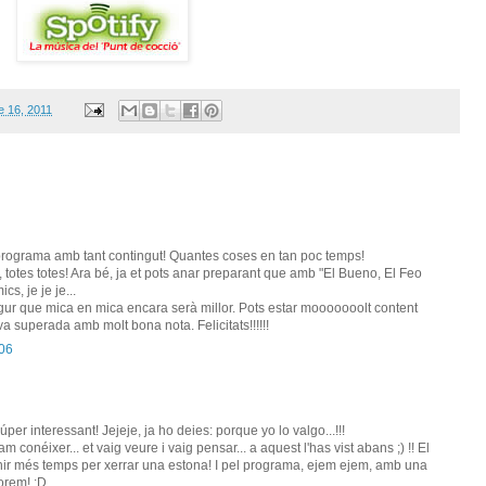
e 16, 2011
rograma amb tant contingut! Quantes coses en tan poc temps!
 totes totes! Ara bé, ja et pots anar preparant que amb "El Bueno, El Feo
s, je je je...
 segur que mica en mica encara serà millor. Pots estar mooooooolt content
va superada amb molt bona nota. Felicitats!!!!!!
:06
er interessant! Jejeje, ja ho deies: porque yo lo valgo...!!!
am conéixer... et vaig veure i vaig pensar... a aquest l'has vist abans ;) !! El
nir més temps per xerrar una estona! I pel programa, ejem ejem, amb una
orem! :D