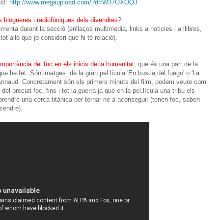
mp3:
http://www.megaupload.com/?d=W37OXOQJ
 blogueres i radiofòniques dels divendres
?
menta durant la secció (enllaços multimedia, links a noticies i a llibres,
tot alló que jo consideri que hi té relació).
importància del foc en els inicis de la humanitat
, que és una part de la
que he fet. Són imatges de la gran pel.lícula 'En busca del fuego' o 'La
 Annaud. Concretament són els primers minuts del film, podem veure com
del preciat foc, fins i tot la guerra ja que en la pel.lícula una tribu els
rendre una cerca titànica per tornar-ne a aconseguir (tenen foc, saben
cendre).