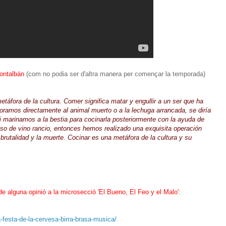
ontalbán
(com no podia ser d'altra manera per començar la temporada)
táfora de la cultura. Comer significa matar y engullir a un ser que ha
voramos directamente al animal muerto o a la lechuga arrancada, se diría
 marinamos a la bestia para cocinarla posteriormente con la ayuda de
so de vino rancio, entonces hemos realizado una exquisita operación
brutalidad y la muerte. Cocinar es una metáfora de la cultura y su
e alguna opinió a la microsecció 'El Bueno, El Feo y el Malo'
:
ra-festa-de-la-cervesa-birra-brasa-musica/