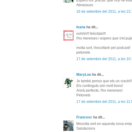
Espero los 'potcas' que hoy he est
Abrassuss
16 de setembre del 2011, a les 22
Ivana
ha dit...
oohhh!!! felicitats!!!
t'ho mereixes i espero que s'et puji
molta sort, t'escoltarè pel podcast!
petonets
17 de setembre del 2011, a les 10
MaryLou
ha dit...
Jo també penso que ets un crack!!!!
Els continguts són molt bons!
Anirà perfecte, t'ho mereixes!
Petonets
17 de setembre del 2011, a les 11:
Francesc
ha dit...
Mooolta sort en aquesta nova empre
Salutacions