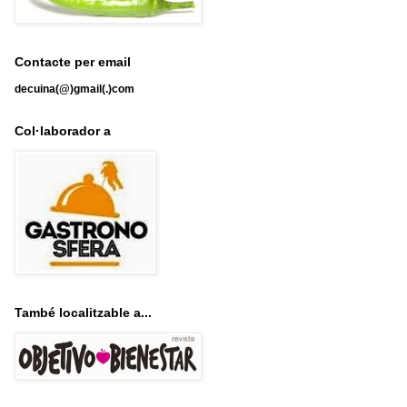
Contacte per email
decuina(@)gmail(.)com
Col·laborador a
També localitzable a...