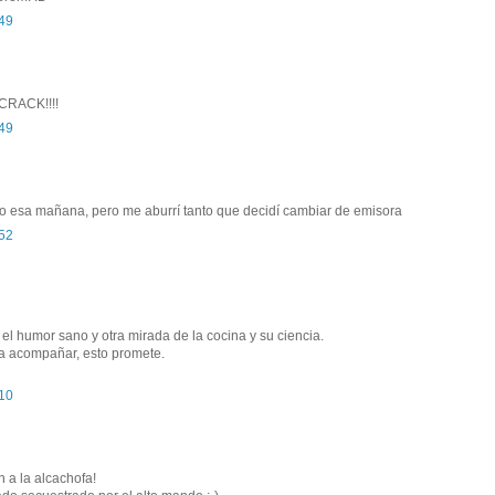
:49
 CRACK!!!!
:49
o esa mañana, pero me aburrí tanto que decidí cambiar de emisora
:52
l humor sano y otra mirada de la cocina y su ciencia.
ara acompañar, esto promete.
:10
 a la alcachofa!