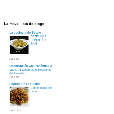
La meva llista de blogs
La cocinera de Bétulo
ACEITUNAS
CON ALIÑO
THAI
Fa 1 dia
Observación Gastronómica 2
VILAGUT agosto 2026 (Vilafranca
del Penedés)
Fa 1 dia
Paprika En La Cocina
Col rehogada con
bacon
Fa 3 dies