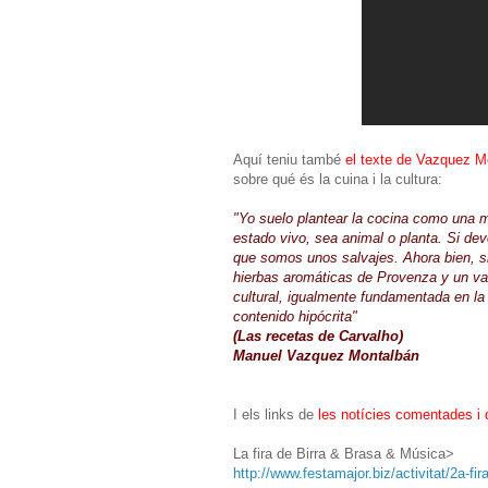
Aquí teniu també
el texte de Vazquez M
sobre qué és la cuina i la cultura:
"Yo suelo plantear la cocina como una me
estado vivo, sea animal o planta. Si de
que somos unos salvajes. Ahora bien, si
hierbas aromáticas de Provenza y un va
cultural, igualmente fundamentada en la 
contenido hipócrita"
(Las recetas de Carvalho)
Manuel Vazquez Montalbán
I els links de
les notícies comentades i d
La fira de Birra & Brasa & Música>
http://www.festamajor.biz/activitat/2a-fi