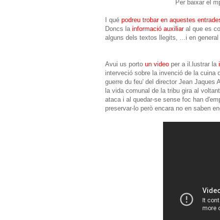
Per baixar el 
I qué
podreu trobar en aquestes entrades
Doncs la
informació auxiliar
al que es co
alguns dels textos llegits, ...i en general 
Avui us porto
un video
per a il.lustrar la
interveció sobre la invenció de la cuina 
guerre du feu' del director Jean Jaques
la vida comunal de la tribu gira al voltant 
ataca i al quedar-se sense foc han d'emp
preservar-lo però encara no en saben en