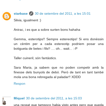
starbase
30 de setembre del 2011, a les 15:01
Silvia, igualment :)
Anirac, i es que a sobre surten bons hahaha
Gemma, esterotips!! Sempre estereotips! Si ens donèssin
un cèntim per a cada estereotip podriem posar una
botigueta de betes i fils!! .... oh... wait... :-P
Taller cuineril, són fantàstics.
Sara Maria, ja sabem que no poden competir amb la
finesse dels bunyols de debó. Però de tant en tant també
mola una bona rebregada al paladar!! XDDD
Respon
Miquel
30 de setembre del 2011, a les 15:03
una receat que tampoco habia visto antes pero que queda