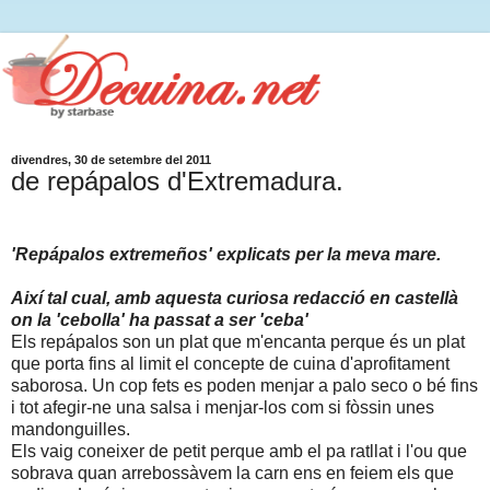
divendres, 30 de setembre del 2011
de repápalos d'Extremadura.
'Repápalos extremeños' explicats per la meva mare.
Així tal cual, amb aquesta curiosa redacció en castellà
on la 'cebolla' ha passat a ser 'ceba'
Els repápalos son un plat que m'encanta perque és un plat
que porta fins al limit el concepte de cuina d'aprofitament
saborosa. Un cop fets es poden menjar a palo seco o bé fins
i tot afegir-ne una salsa i menjar-los com si fòssin unes
mandonguilles.
Els vaig coneixer de petit perque amb el pa ratllat i l'ou que
sobrava quan arrebossàvem la carn ens en feiem els que