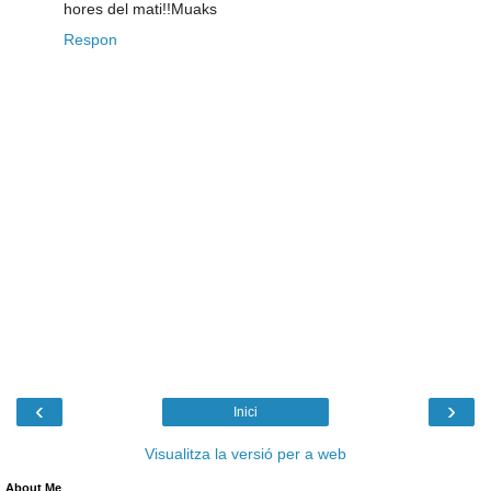
hores del mati!!Muaks
Respon
‹
›
Inici
Visualitza la versió per a web
About Me