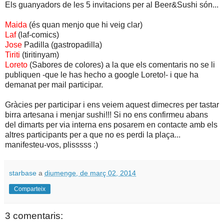
Els guanyadors de les 5 invitacions per al Beer&Sushi són...
Maida
(és quan menjo que hi veig clar)
Laf
(laf-comics)
Jose
Padilla (gastropadilla)
Tiriti
(tiritinyam)
Loreto
(Sabores de colores) a la que els comentaris no se li
publiquen -que le has hecho a google Loreto!- i que ha
demanat per mail participar.
Gràcies per participar i ens veiem aquest dimecres per tastar
birra artesana i menjar sushi!!! Si no ens confirmeu abans
del dimarts per via interna ens posarem en contacte amb els
altres participants per a que no es perdi la plaça...
manifesteu-vos, plisssss :)
starbase
a
diumenge, de març 02, 2014
Comparteix
3 comentaris: