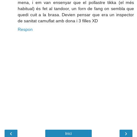
mena, i em van ensenyar que el pollastre tikka (el més
habitual) és fet al tandoor, un forn de fang on sembla que
quedi cuit a la brasa. Devien pensar que era un inspector
de sanitat camuflat amb dona i 3 filles XD
Respon
‹
›
Inici