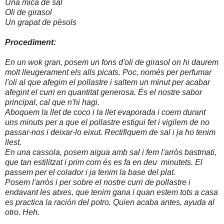
Una mica de sal
Oli de girasol
Un grapat de pèsols
Procediment:
En un wok gran, posem un fons d'oli de girasol on hi daurem
molt lleugerament els alls picats. Poc, només per perfumar
l'oli al que afegim el pollastre i saltem un minut per acabar
afegint el curri en quantitat generosa. És el nostre sabor
principal, cal que n'hi hagi.
Aboquem la llet de coco i la llet evaporada i coem durant
uns minuts per a que el pollastre estigui fet i vigilem de no
passar-nos i deixar-lo eixut. Rectifiquem de sal i ja ho tenim
llest.
En una cassola, posem aigua amb sal i fem l'arròs bastmati,
que tan estilitzat i prim com és es fa en deu minutets. El
passem per el colador i ja tenim la base del plat.
Posem l'arròs i per sobre el nostre curri de pollastre i
endavant les atxes, que tenim gana i quan estem tots a casa
es practica la ración del potro. Quien acaba antes, ayuda al
otro. Heh.