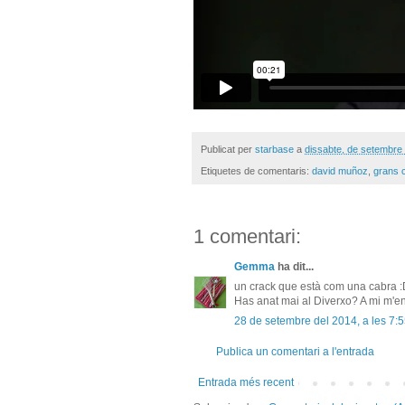
Publicat per
starbase
a
dissabte, de setembre
Etiquetes de comentaris:
david muñoz
,
grans 
1 comentari:
Gemma
ha dit...
un crack que està com una cabra 
Has anat mai al Diverxo? A mi m'enc
28 de setembre del 2014, a les 7:
Publica un comentari a l'entrada
Entrada més recent