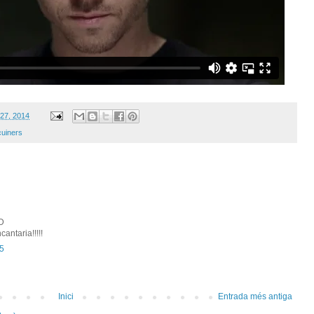
 27, 2014
cuiners
:D
antaria!!!!!
55
Inici
Entrada més antiga