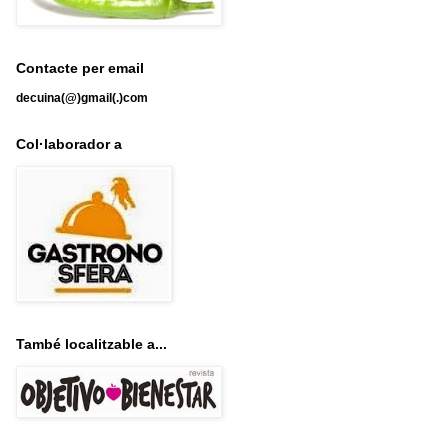
Contacte per email
decuina(@)gmail(.)com
Col·laborador a
També localitzable a...