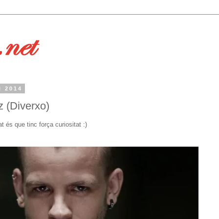
l 2014
 (Diverxo)
at és que tinc força curiositat :)