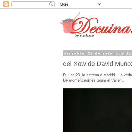
dissabte, 27 de setembre de
del Xow de David Muñoz
Dilluns 29, la estrena a Madrid... la verit
De moment només tenim el trailer...