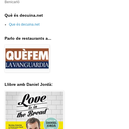
Benicarló
Què és decuina.net
Que és decuina.net
Parlo de restaurants a...
Llibre amb Daniel Jordà: