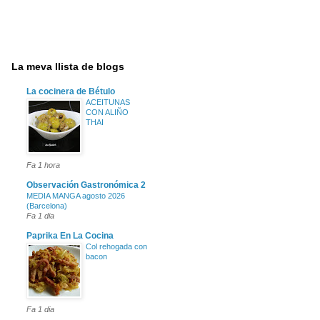
La meva llista de blogs
La cocinera de Bétulo
ACEITUNAS
CON ALIÑO
THAI
Fa 1 hora
Observación Gastronómica 2
MEDIA MANGA agosto 2026
(Barcelona)
Fa 1 dia
Paprika En La Cocina
Col rehogada con
bacon
Fa 1 dia