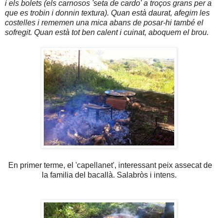
i els bolets (els carnosos 'seta de cardo' a troços grans per a
que es trobin i donnin textura). Quan està daurat, afegim les
costelles i rememen una mica abans de posar-hi també el
sofregit. Quan està tot ben calent i cuinat, aboquem el brou.
En primer terme, el 'capellanet', interessant peix assecat de
la familia del bacallà. Salabròs i intens.