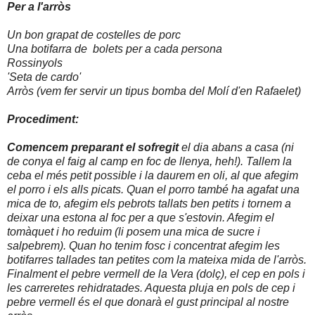
Per a l'arròs
Un bon grapat de costelles de porc
Una botifarra de bolets per a cada persona
Rossinyols
'Seta de cardo'
Arròs (vem fer servir un tipus bomba del Molí d'en Rafaelet)
Procediment:
Comencem preparant el sofregit
el dia abans a casa (ni
de conya el faig al camp en foc de llenya, heh!). Tallem la
ceba el més petit possible i la daurem en oli, al que afegim
el porro i els alls picats. Quan el porro també ha agafat una
mica de to, afegim els pebrots tallats ben petits i tornem a
deixar una estona al foc per a que s'estovin. Afegim el
tomàquet i ho reduim (li posem una mica de sucre i
salpebrem). Quan ho tenim fosc i concentrat afegim les
botifarres tallades tan petites com la mateixa mida de l'arròs.
Finalment el pebre vermell de la Vera (dolç), el cep en pols i
les carreretes rehidratades. Aquesta pluja en pols de cep i
pebre vermell és el que donarà el gust principal al nostre