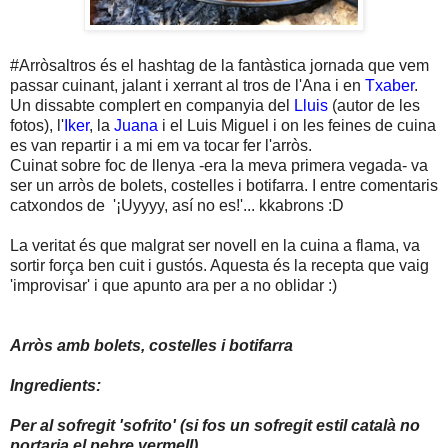
#Arròsaltros és el hashtag de la fantàstica jornada que vem
passar cuinant, jalant i xerrant al tros de l'Ana i en
Txaber
.
Un dissabte complert en companyia del
Lluis
(autor de les
fotos), l'
Iker
, la
Juana
i el Luis Miguel i on les feines de cuina
es van repartir i a mi em va tocar fer l'arròs.
Cuinat sobre foc de llenya -era la meva primera vegada- va
ser un arròs de bolets, costelles i botifarra. I entre comentaris
catxondos de '¡Uyyyy, así no es!'... kkabrons :D
La veritat és que malgrat ser novell en la cuina a flama, va
sortir força ben cuit i gustós. Aquesta és la recepta que vaig
'improvisar' i que apunto ara per a no oblidar :)
Arròs amb bolets, costelles i botifarra
Ingredients:
Per al sofregit 'sofrito' (si fos un sofregit estil català no
portaria el pebre vermell)