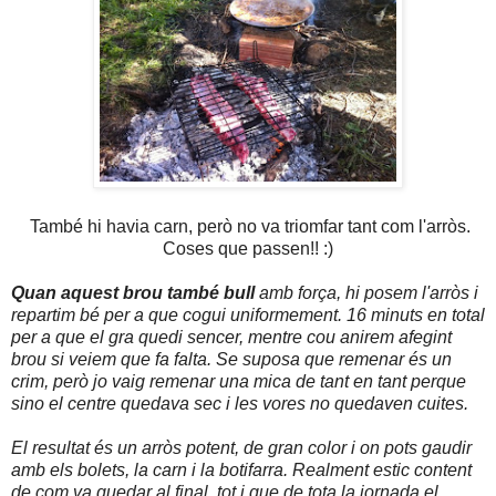
També hi havia carn, però no va triomfar tant com l'arròs.
Coses que passen!! :)
Quan aquest brou també bull
amb força, hi posem l'arròs i
repartim bé per a que cogui uniformement. 16 minuts en total
per a que el gra quedi sencer, mentre cou anirem afegint
brou si veiem que fa falta. Se suposa que remenar és un
crim, però jo vaig remenar una mica de tant en tant perque
sino el centre quedava sec i les vores no quedaven cuites.
El resultat és un arròs potent, de gran color i on pots gaudir
amb els bolets, la carn i la botifarra. Realment estic content
de com va quedar al final, tot i que de tota la jornada el