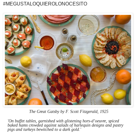
#MEGUSTALOQUIEROLONOCESITO
The Great Gatsby by F. Scott Fitzgerald, 1925
'On buffet tables, garnished with glistening hors-d’oeuvre, spiced
baked hams crowded against salads of harlequin designs and pastry
pigs and turkeys bewitched to a dark gold.'