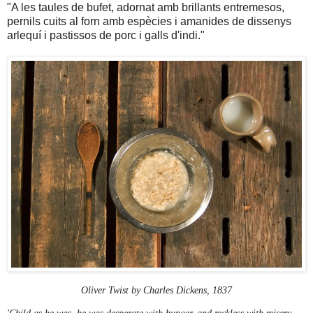
"A les taules de bufet, adornat amb brillants entremesos,
pernils cuits al forn amb espècies i amanides de dissenys
arlequí i pastissos de porc i galls d'indi."
Oliver Twist by Charles Dickens, 1837