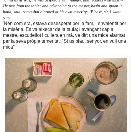
'Child as he was, he was desperate with hunger, and reckless with misery.
He rose from the table; and advancing to the master, basin and spoon in
hand, said: somewhat alarmed at his own temerity: ‘Please, sir, I want
some
more.’'
'Nen com era, estava desesperat per la fam, i envalentit per
la misèria. Es va aixecar de la taula; i avançant cap al
mestre, escudellot i cullera en mà, va dir: una mica alarmat
per la seva pròpia temeritat: "Si us plau, senyor, en vull una
mica"