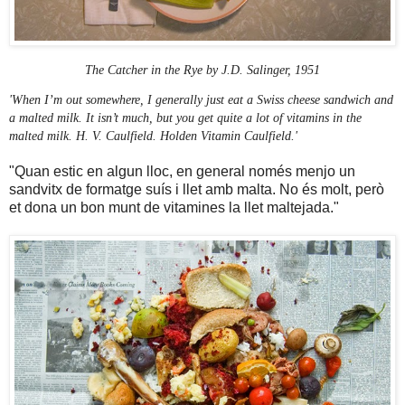
The Catcher in the Rye by J.D. Salinger, 1951
'When I’m out somewhere, I generally just eat a Swiss cheese sandwich and
a malted milk. It isn’t much, but you get quite a lot of vitamins in the
malted milk. H. V. Caulfield. Holden Vitamin Caulfield.'
"Quan estic en algun lloc, en general només menjo un
sandvitx de formatge suís i llet amb malta. No és molt, però
et dona un bon munt de vitamines la llet maltejada."