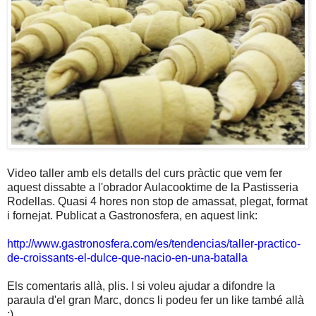
Video taller amb els detalls del curs pràctic que vem fer
aquest dissabte a l'obrador Aulacooktime de la Pastisseria
Rodellas. Quasi 4 hores non stop de amassat, plegat, format
i fornejat. Publicat a Gastronosfera, en aquest link:
http://www.gastronosfera.com/es/tendencias/taller-practico-
de-croissants-el-dulce-que-nacio-en-una-batalla
Els comentaris allà, plis. I si voleu ajudar a difondre la
paraula d'el gran Marc, doncs li podeu fer un like també allà
;)