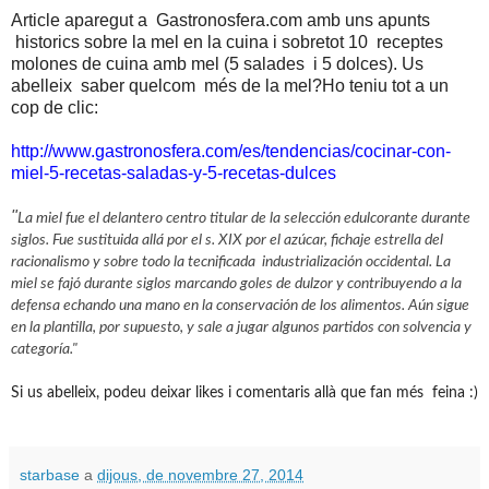
Article aparegut a Gastronosfera.com amb uns apunts
historics sobre la mel en la cuina i sobretot 10 receptes
molones de cuina amb mel (5 salades i 5 dolces). Us
abelleix saber quelcom més de la mel?Ho teniu tot a un
cop de clic:
http://www.gastronosfera.com/es/tendencias/cocinar-con-
miel-5-recetas-saladas-y-5-recetas-dulces
"
La miel fue el delantero centro titular de la selección edulcorante durante
siglos. Fue sustituida allá por el s. XIX por el azúcar, fichaje estrella del
racionalismo y sobre todo la tecnificada industrialización occidental. La
miel se fajó durante siglos marcando goles de dulzor y contribuyendo a la
defensa echando una mano en la conservación de los alimentos. Aún sigue
en la plantilla, por supuesto, y sale a jugar algunos partidos con solvencia y
categoría."
Si us abelleix, podeu deixar likes i comentaris allà que fan més feina :)
starbase
a
dijous, de novembre 27, 2014