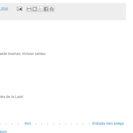
, 2016
arán buenas, incluso santas.
etes de la Laia!
Inici
Entrada més antiga
tom)