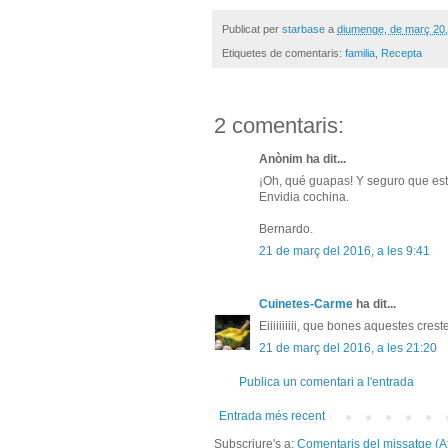
Publicat per
starbase
a
diumenge, de març 20
Etiquetes de comentaris:
familia
,
Recepta
2 comentaris:
Anònim ha dit...
¡Oh, qué guapas! Y seguro que est
Envidia cochina.
Bernardo.
21 de març del 2016, a les 9:41
Cuinetes-Carme
ha dit...
Eiiiiiiiiii, que bones aquestes crest
21 de març del 2016, a les 21:20
Publica un comentari a l'entrada
Entrada més recent
Subscriure's a:
Comentaris del missatge (A