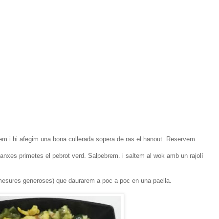
ebrem i hi afegim una bona cullerada sopera de ras el hanout. Reservem.
danxes primetes el pebrot verd. Salpebrem. i saltem al wok amb un rajolí
 mesures generoses) que daurarem a poc a poc en una paella.