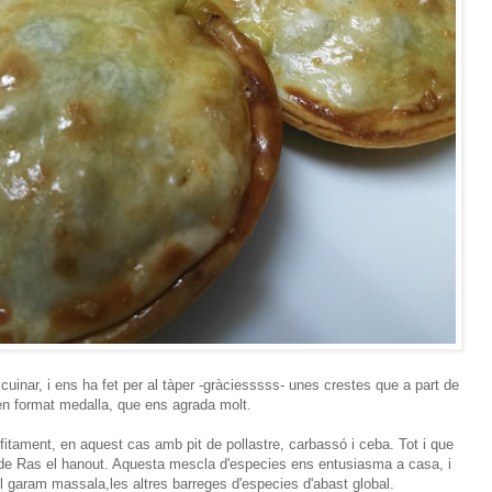
inar, i ens ha fet per al tàper -gràciesssss- unes crestes que a part de
n format medalla, que ens agrada molt.
rofitament, en aquest cas amb pit de pollastre, carbassó i ceba. Tot i que
ió de Ras el hanout. Aquesta mescla d'especies ens entusiasma a casa, i
 el garam massala,les altres barreges d'especies d'abast global.