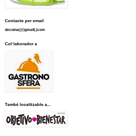
Contacte per email
decuina(@)gmail(.)com
Col·laborador a
També localitzable a...