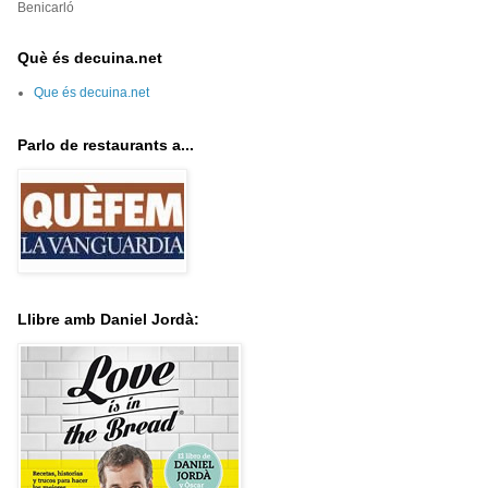
Benicarló
Què és decuina.net
Que és decuina.net
Parlo de restaurants a...
Llibre amb Daniel Jordà: