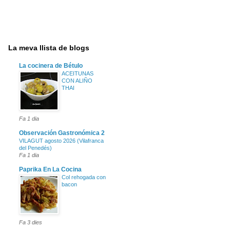
La meva llista de blogs
La cocinera de Bétulo
ACEITUNAS
CON ALIÑO
THAI
Fa 1 dia
Observación Gastronómica 2
VILAGUT agosto 2026 (Vilafranca
del Penedés)
Fa 1 dia
Paprika En La Cocina
Col rehogada con
bacon
Fa 3 dies