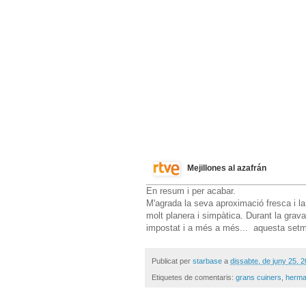
Mejillones al azafrán
En resum i per acabar.
M'agrada la seva aproximació fresca i la
molt planera i simpàtica. Durant la grav
impostat i a més a més... aquesta setman
Publicat per
starbase
a
dissabte, de juny 25, 
Etiquetes de comentaris:
grans cuiners
,
herma