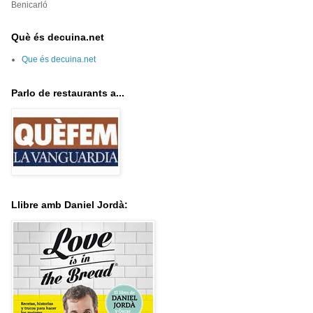
Benicarló
Què és decuina.net
Que és decuina.net
Parlo de restaurants a...
Llibre amb Daniel Jordà: