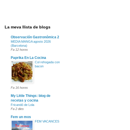
La meva llista de blogs
Observación Gastronómica 2
MEDIA MANGA agosto 2026
(Barcelona)
Fa 12 hores
Paprika En La Cocina
Col rehogada con
bacon
Fa 16 hores
My Little Things: blog de
recetas y cocina
Fricandó de Lola
Fa 2 dies
Fem un mos
FEM VACANCES