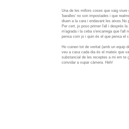
Una de les millors coses que vaig viure
'baralles' no son impostades i que realme
diuen a la cara i endavant les atxes.No 
Per cert, jo poso primer l'all i després 
m'agrada i la ceba s'encarrega que l'all
pensa com jo i quin és el que pensa el c
Ho cuinen tot de veritat (amb un equip d
veu a casa cada dia és el mateix que vaig
substancial de les receptes a mi em te g
convidar a xupar càmera. Heh!