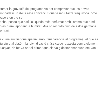
 durant la gravació del programa va ser comprovar que les seves
nt cadascún d'ells està convençut que té raó i l'altre s'equivoca. S'ho
papers on the set.
la ceba, penso que així l'oli queda més perfumat amb l'aroma que a mi
 no es cremi aportant la humitat. Ara no recordo quin dels dos germans
ontrari.
e cuina auxiliar que apareix amb transparència al programa) i el que es
 viure al plató. I la reivindicació clàssica de la xalota com a element
uanyat, de fet va ser el primer que els vaig deixar anar quan em van