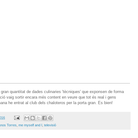
 gran quantitat de dades culinaries 'tècniques' que exponsen de forma
ació vaig sortir encara més content en veure que tot és real i gens
a he entrat al club dels chaloteros per la porta gran. Es bien!
2016
nos Torres
,
me myself and I
,
televisió