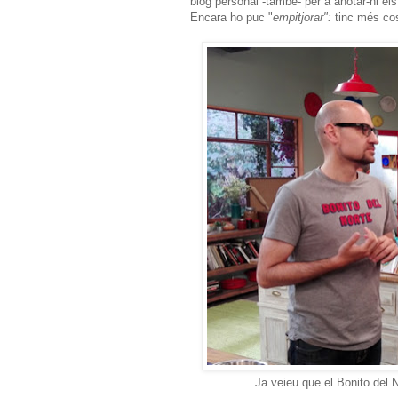
blog personal -també- per a anotar-hi el
Encara ho puc "
empitjorar":
tinc més cos
Ja veieu que el Bonito del N