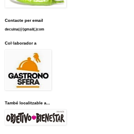
Contacte per email
decuina(@)gmail(.)com
Col·laborador a
També localitzable a...