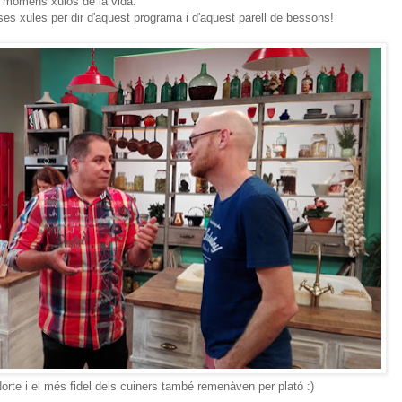
s momens xulos de la vida.
es xules per dir d'aquest programa i d'aquest parell de bessons!
orte i el més fidel dels cuiners també remenàven per plató :)