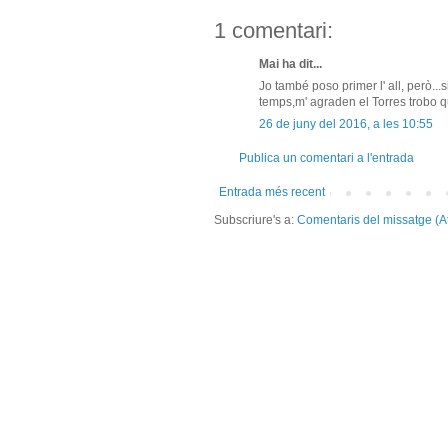
1 comentari:
Mai ha dit...
Jo també poso primer l' all, però..
temps,m' agraden el Torres trobo q
26 de juny del 2016, a les 10:55
Publica un comentari a l'entrada
Entrada més recent
Subscriure's a:
Comentaris del missatge (A