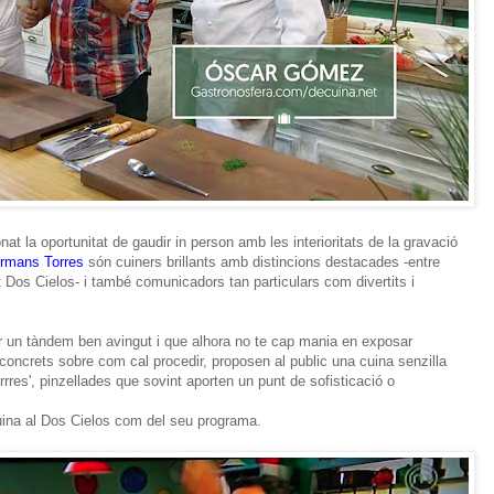
t la oportunitat de gaudir in person amb les interioritats de la gravació
rmans Torres
són cuiners brillants amb distincions destacades -entre
nt Dos Cielos- i també comunicadors tan particulars com divertits i
r un tàndem ben avingut i que alhora no te cap mania en exposar
oncrets sobre com cal procedir, proposen al public una cuina senzilla
rres', pinzellades que sovint aporten un punt de sofisticació o
cuina al Dos Cielos com del seu programa.