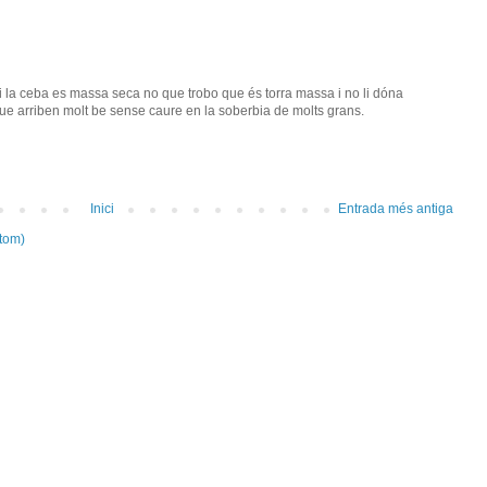
.si la ceba es massa seca no que trobo que és torra massa i no li dóna
ue arriben molt be sense caure en la soberbia de molts grans.
Inici
Entrada més antiga
tom)