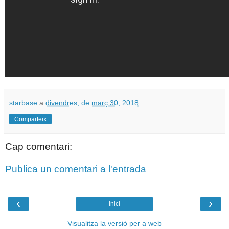
starbase
a
divendres, de març 30, 2018
Comparteix
Cap comentari:
Publica un comentari a l'entrada
‹
›
Inici
Visualitza la versió per a web