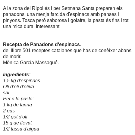
A la zona del Ripollés i per Setmana Santa preparen els
panadons, una menja farcida d'espinacs amb panses i
pinyons. Tosca però saborosa i golafre, la pasta és fins i tot
una mica dura. Interessant.
Recepta de Panadons d'espinacs.
del llibre 501 receptes catalanes que has de conèixer abans
de morir.
Mònica Garcia Massagué.
Ingredients:
1,5 kg d'espinacs
Oli d'oli d'oliva
sal
Per a la pasta:
1 kg de farina
2 ous
1/2 got d'oli
15 g de llevat
1/2 tassa d'aigua