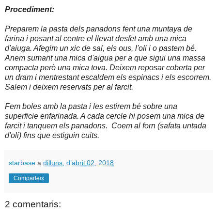
Procediment:
Preparem la pasta dels panadons fent una muntaya de
farina i posant al centre el llevat desfet amb una mica
d'aiuga. Afegim un xic de sal, els ous, l'oli i o pastem bé.
Anem sumant una mica d'aigua per a que sigui una massa
compacta però una mica tova. Deixem reposar coberta per
un dram i mentrestant escaldem els espinacs i els escorrem.
Salem i deixem reservats per al farcit.
Fem boles amb la pasta i les estirem bé sobre una
superficie enfarinada. A cada cercle hi posem una mica de
farcit i tanquem els panadons. Coem al forn (safata untada
d'oli) fins que estiguin cuits.
starbase
a
dilluns, d’abril 02, 2018
Comparteix
2 comentaris: