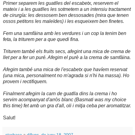
Primer separem les guatlles del escabetx, reservem el
mateix i a les guatlles les sotmetem a un intensiu tractament
de cirurgía: les dessosem ben dessosades (mira que tenen
ossos petitons les maleïdes) i les esqueixem ben finetes.
Fem una samfàina amb les verdures i un cop la tenim ben
feta, la triturem per a que quedi fina.
Triturem també els fruits secs, afegint una mica de crema de
llet per a fer un puré. Afegim el purè a la crema de samfàina.
Afegim també una mica de l'escabetx que havíem reservat
(una mica, personalment no m'agrada si n'hi ha massa). Ho
provem i rectifiquem.
Finalment afegim la carn de guatlla dins la crema i ho
servim acompanyat d'arròs blanc (Basmati was my choice
this time) fet amb un gra d'all, oli i mitja ceba per aromatitzar.
Salut!
starbase
a
dilluns, de juny 18, 2007