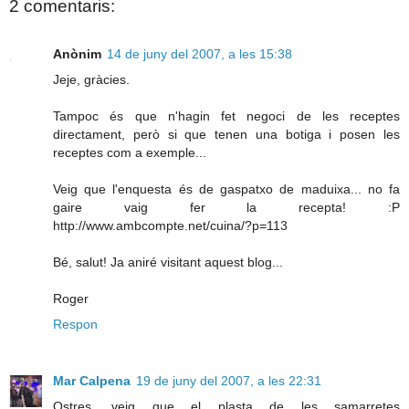
2 comentaris:
Anònim
14 de juny del 2007, a les 15:38
Jeje, gràcies.
Tampoc és que n'hagin fet negoci de les receptes
directament, però si que tenen una botiga i posen les
receptes com a exemple...
Veig que l'enquesta és de gaspatxo de maduixa... no fa
gaire vaig fer la recepta! :P
http://www.ambcompte.net/cuina/?p=113
Bé, salut! Ja aniré visitant aquest blog...
Roger
Respon
Mar Calpena
19 de juny del 2007, a les 22:31
Ostres, veig que el plasta de les samarretes