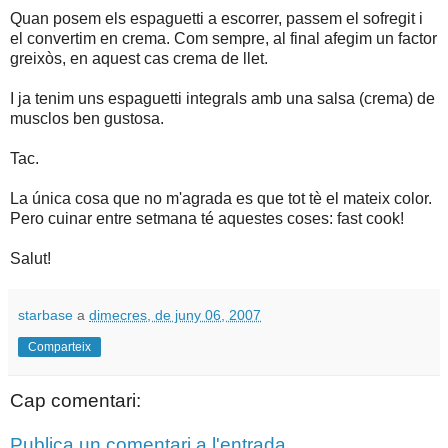
Quan posem els espaguetti a escorrer, passem el sofregit i
el convertim en crema. Com sempre, al final afegim un factor
greixòs, en aquest cas crema de llet.
I ja tenim uns espaguetti integrals amb una salsa (crema) de
musclos ben gustosa.
Tac.
La única cosa que no m'agrada es que tot tè el mateix color.
Pero cuinar entre setmana té aquestes coses: fast cook!
Salut!
starbase
a
dimecres, de juny 06, 2007
Comparteix
Cap comentari:
Publica un comentari a l'entrada