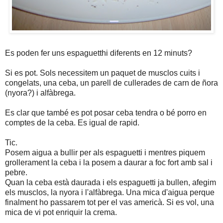
Es poden fer uns espaguetthi diferents en 12 minuts?
Si es pot. Sols necessitem un paquet de musclos cuits i
congelats, una ceba, un parell de cullerades de carn de ñora
(nyora?) i alfàbrega.
Es clar que també es pot posar ceba tendra o bé porro en
comptes de la ceba. Es igual de rapid.
Tic.
Posem aigua a bullir per als espaguetti i mentres piquem
grollerament la ceba i la posem a daurar a foc fort amb sal i
pebre.
Quan la ceba està daurada i els espaguetti ja bullen, afegim
els musclos, la nyora i l'alfàbrega. Una mica d'aigua perque
finalment ho passarem tot per el vas americà. Si es vol, una
mica de vi pot enriquir la crema.