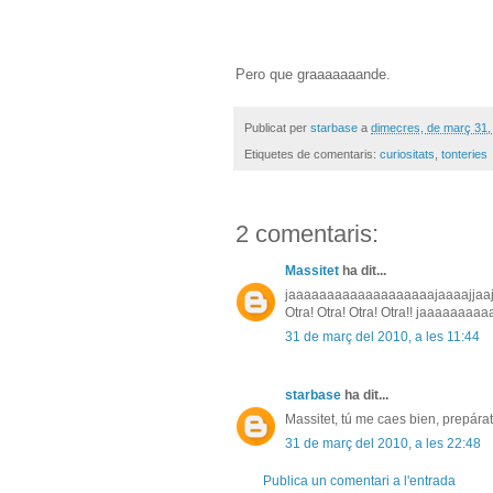
Pero que graaaaaaande.
Publicat per
starbase
a
dimecres, de març 31,
Etiquetes de comentaris:
curiositats
,
tonteries
2 comentaris:
Massitet
ha dit...
jaaaaaaaaaaaaaaaaaaajaaaajjaaj
Otra! Otra! Otra! Otra!! jaaaaaaaaa
31 de març del 2010, a les 11:44
starbase
ha dit...
Massitet, tú me caes bien, prepárat
31 de març del 2010, a les 22:48
Publica un comentari a l'entrada