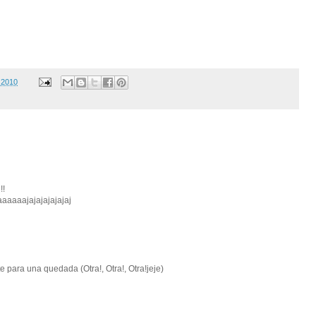
 2010
!!
aaaaaajajajajajajaj
e para una quedada (Otra!, Otra!, Otra!jeje)