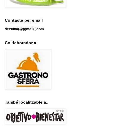
Contacte per email
decuina(@)gmail(.)com
Col·laborador a
També localitzable a...