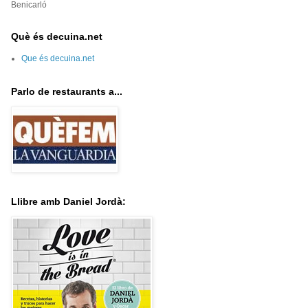
Benicarló
Què és decuina.net
Que és decuina.net
Parlo de restaurants a...
Llibre amb Daniel Jordà: