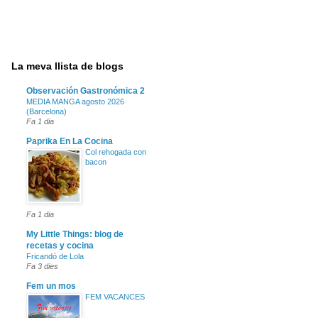
La meva llista de blogs
Observación Gastronómica 2
MEDIA MANGA agosto 2026
(Barcelona)
Fa 1 dia
Paprika En La Cocina
Col rehogada con
bacon
Fa 1 dia
My Little Things: blog de
recetas y cocina
Fricandó de Lola
Fa 3 dies
Fem un mos
FEM VACANCES