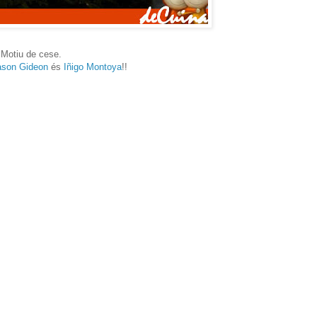
 Motiu de cese.
ason Gideon
és
Iñigo Montoya
!!