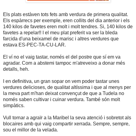
Els plats estàven tots fets amb verdura de primera qualitat.
Els espàrrecs per exemple, eren collits del dia anterior i els
140 kilos de favetes eren molt i molt tendres. Si, 140 kilos de
favetes a repelar!! I el meu plat preferit va ser la bleda
farcida d'una beixamel de marisc i altres verdures que
estava ES-PEC-TA-CU-LAR.
El ví no el vaig tastar, només el del postre que sí em va
agradar. Com a abstemi tampoc m'atreveixo a donar més
detalls, heh.
I en definitiva, un gran sopar on vem poder tastar unes
verdures delicioses, de qualitat altíssima i que al menys per
la meva part m'han deixat convençut de que a Tudela no
només saben cultivar i cuinar verdura. També són molt
simpàtics.
Vull tornar a agraïr a la Maribel la seva atenció i sobretot als
blocaires amb qui vaig compartir xerrada. Sempre, sempre,
sou el millor de la velada.