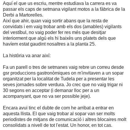
Aquí el que us escriu, mentre estudiava la carrera es va
passar els caps de setmana vigilant motos a la fàbrica de la
Derbi a Martorelles.
Així que ahir, quan vaig sortir abans que la resta de
convidats i em vaig trobar amb els dos (amables) vigilants
del vestíbul, no vaig poder fer res més que desitjar
interiorment que algú els hi baixès uns platets dels que
havíem estat gaudint nosaltres a la planta 25.
La història va anar així:
Fa un parell o tres de setmanes vaig rebre un correu desde
gsr produccions gastronòmiques on m'invitaven a un sopar
organitzat per la localitat de Tudela per a presentar les
seves jornades sobre verdura. Jo crec que no vaig trigar ni
30 segons en acceptar (i demanar lloc per a un
acompanyant, que no va ser possible jeje).
Encara avui tinc el dubte de com he arribat a entrar en
aquesta llista. El que vaig trobar al sopar van ser molts
periodistes de mitjans de comunicació i altres blocaires molt
consolidats a nivell de tot l'estat. Un honor, en tot cas.