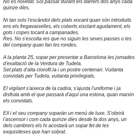
No és novetat. Sól passar durant els darrers dos anys cada
quinze díes.
Ni tan sols l'escàndol dels plats xocant quan són introduits
ens els fregavaixelles, els coberts xisclant agudament, els
gots i copes tocant a campanades.
Res. No s'escolta res que no siguin les seves passes o les
del company quan fan les rondes.
A la planta 25, sopar per presentar a Barcelona les jornades
d'exaltació de la Verdura de Tudela.
Set plats d'alta clorofil.la i un postre centenari. Vuitanta
convidats per Tudela, vuitanta privilegiats.
El vigilant s'aixeca de la cadira, s'ajusta l'uniforme i ja
disfruta amb el que passarà d'aquí una estona, quan marxin
els convidats.
Ell i el seu company soparàn un menú de luxe. S'obrirà
l'ascensor i com cada quinze díes desde fa dos anys, un
dels cambrers els hi acostarà un sopar fet de les
exquisiteses que han sobrat.