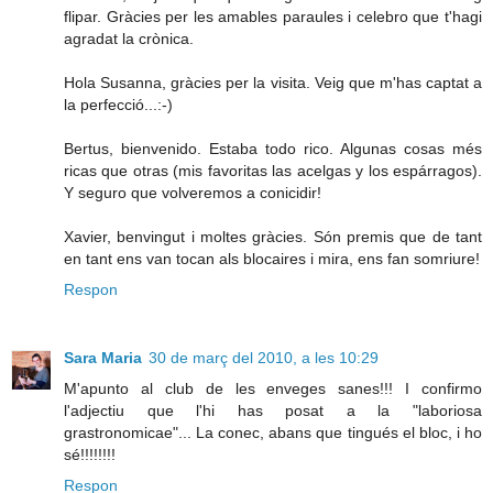
flipar. Gràcies per les amables paraules i celebro que t'hagi
agradat la crònica.
Hola Susanna, gràcies per la visita. Veig que m'has captat a
la perfecció...:-)
Bertus, bienvenido. Estaba todo rico. Algunas cosas més
ricas que otras (mis favoritas las acelgas y los espárragos).
Y seguro que volveremos a conicidir!
Xavier, benvingut i moltes gràcies. Són premis que de tant
en tant ens van tocan als blocaires i mira, ens fan somriure!
Respon
Sara Maria
30 de març del 2010, a les 10:29
M'apunto al club de les enveges sanes!!! I confirmo
l'adjectiu que l'hi has posat a la "laboriosa
grastronomicae"... La conec, abans que tingués el bloc, i ho
sé!!!!!!!!
Respon