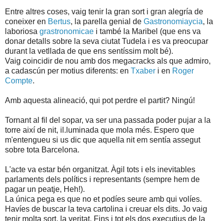
Entre altres coses, vaig tenir la gran sort i gran alegría de
coneixer en
Bertus
, la parella genial de
Gastronomiaycia
, la
laboriosa
grastronomicae
i també la Maribel (que ens va
donar detalls sobre la seva ciutat Tudela i es va preocupar
durant la vetllada de que ens sentíssim molt bé).
Vaig coincidir de nou amb dos megacracks als que admiro,
a cadascún per motius diferents: en
Txaber
i en
Roger
Compte
.
Amb aquesta alineació, qui pot perdre el partit? Ningú!
Tornant al fil del sopar, va ser una passada poder pujar a la
torre així de nit, il.luminada que mola més. Espero que
m'entengueu si us dic que aquella nit em sentía assegut
sobre tota Barcelona.
L'acte va estar bén organitzat. Àgil tots i els inevitables
parlaments dels polítics i representants (sempre hem de
pagar un peatje, Heh!).
La única pega es que no et podíes seure amb qui volíes.
Havíes de buscar la teva cartolina i creuar els dits. Jo vaig
tenir molta sort, la veritat. Fins i tot els dos executius de la