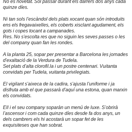
No és novetat. Sól passar durant els darrers dos anys cada
quinze díes.
Ni tan sols l'escàndol dels plats xocant quan són introduits
ens els fregavaixelles, els coberts xisclant agudament, els
gots i copes tocant a campanades.
Res. No s'escolta res que no siguin les seves passes o les
del company quan fan les rondes.
A la planta 25, sopar per presentar a Barcelona les jornades
d'exaltació de la Verdura de Tudela.
Set plats d'alta clorofil.la i un postre centenari. Vuitanta
convidats per Tudela, vuitanta privilegiats.
El vigilant s'aixeca de la cadira, s'ajusta l'uniforme i ja
disfruta amb el que passarà d'aquí una estona, quan marxin
els convidats.
Ell i el seu company soparàn un menú de luxe. S'obrirà
l'ascensor i com cada quinze díes desde fa dos anys, un
dels cambrers els hi acostarà un sopar fet de les
exquisiteses que han sobrat.