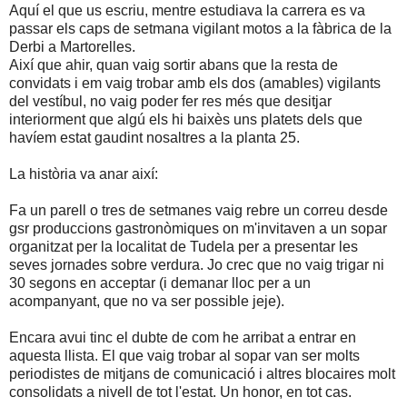
Aquí el que us escriu, mentre estudiava la carrera es va
passar els caps de setmana vigilant motos a la fàbrica de la
Derbi a Martorelles.
Així que ahir, quan vaig sortir abans que la resta de
convidats i em vaig trobar amb els dos (amables) vigilants
del vestíbul, no vaig poder fer res més que desitjar
interiorment que algú els hi baixès uns platets dels que
havíem estat gaudint nosaltres a la planta 25.
La història va anar així:
Fa un parell o tres de setmanes vaig rebre un correu desde
gsr produccions gastronòmiques on m'invitaven a un sopar
organitzat per la localitat de Tudela per a presentar les
seves jornades sobre verdura. Jo crec que no vaig trigar ni
30 segons en acceptar (i demanar lloc per a un
acompanyant, que no va ser possible jeje).
Encara avui tinc el dubte de com he arribat a entrar en
aquesta llista. El que vaig trobar al sopar van ser molts
periodistes de mitjans de comunicació i altres blocaires molt
consolidats a nivell de tot l'estat. Un honor, en tot cas.