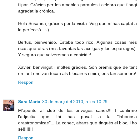
flipar. Gràcies per les amables paraules i celebro que t'hagi
agradat la crònica.
Hola Susanna, gràcies per la visita. Veig que m'has captat a
la perfecció...:-)
Bertus, bienvenido. Estaba todo rico. Algunas cosas més
ricas que otras (mis favoritas las acelgas y los espárragos).
Y seguro que volveremos a conicidir!
Xavier, benvingut i moltes gràcies. Són premis que de tant
en tant ens van tocan als blocaires i mira, ens fan somriure!
Respon
Sara Maria
30 de març del 2010, a les 10:29
M'apunto al club de les enveges sanes!!! I confirmo
l'adjectiu que l'hi has posat a la "laboriosa
grastronomicae"... La conec, abans que tingués el bloc, i ho
sé!!!!!!!!
Respon