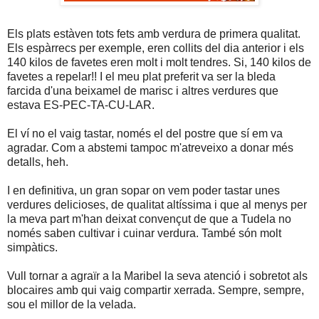
Els plats estàven tots fets amb verdura de primera qualitat.
Els espàrrecs per exemple, eren collits del dia anterior i els
140 kilos de favetes eren molt i molt tendres. Si, 140 kilos de
favetes a repelar!! I el meu plat preferit va ser la bleda
farcida d'una beixamel de marisc i altres verdures que
estava ES-PEC-TA-CU-LAR.
El ví no el vaig tastar, només el del postre que sí em va
agradar. Com a abstemi tampoc m'atreveixo a donar més
detalls, heh.
I en definitiva, un gran sopar on vem poder tastar unes
verdures delicioses, de qualitat altíssima i que al menys per
la meva part m'han deixat convençut de que a Tudela no
només saben cultivar i cuinar verdura. També són molt
simpàtics.
Vull tornar a agraïr a la Maribel la seva atenció i sobretot als
blocaires amb qui vaig compartir xerrada. Sempre, sempre,
sou el millor de la velada.