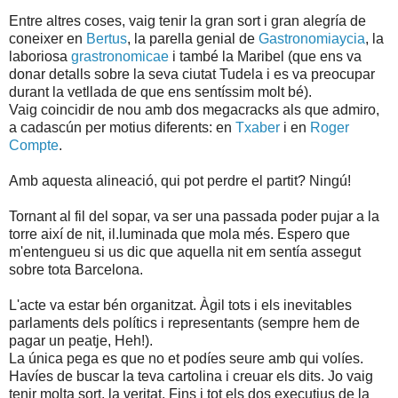
Entre altres coses, vaig tenir la gran sort i gran alegría de
coneixer en
Bertus
, la parella genial de
Gastronomiaycia
, la
laboriosa
grastronomicae
i també la Maribel (que ens va
donar detalls sobre la seva ciutat Tudela i es va preocupar
durant la vetllada de que ens sentíssim molt bé).
Vaig coincidir de nou amb dos megacracks als que admiro,
a cadascún per motius diferents: en
Txaber
i en
Roger
Compte
.
Amb aquesta alineació, qui pot perdre el partit? Ningú!
Tornant al fil del sopar, va ser una passada poder pujar a la
torre així de nit, il.luminada que mola més. Espero que
m'entengueu si us dic que aquella nit em sentía assegut
sobre tota Barcelona.
L'acte va estar bén organitzat. Àgil tots i els inevitables
parlaments dels polítics i representants (sempre hem de
pagar un peatje, Heh!).
La única pega es que no et podíes seure amb qui volíes.
Havíes de buscar la teva cartolina i creuar els dits. Jo vaig
tenir molta sort, la veritat. Fins i tot els dos executius de la