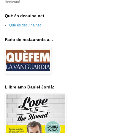
Benicarló
Què és decuina.net
Que és decuina.net
Parlo de restaurants a...
Llibre amb Daniel Jordà: