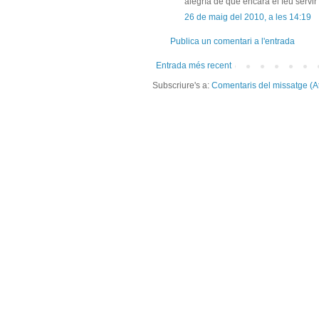
alegría de que encara el feu servir 
26 de maig del 2010, a les 14:19
Publica un comentari a l'entrada
Entrada més recent
Subscriure's a:
Comentaris del missatge (A