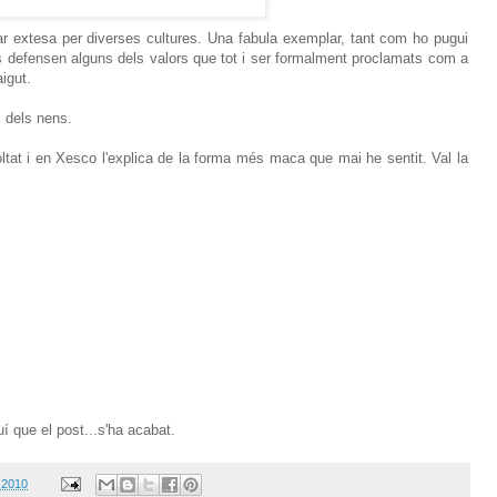
r extesa per diverses cultures. Una fabula exemplar, tant com ho pugui
es defensen alguns dels valors que tot i ser formalment proclamats com a
aigut.
i dels nens.
at i en Xesco l'explica de la forma més maca que mai he sentit. Val la
í que el post...s'ha acabat.
 2010