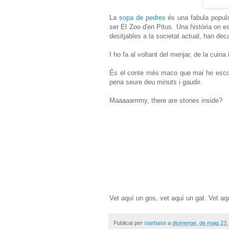
La
sopa de pedres
és una fabula popula
ser El Zoo d'en Pitus. Una història on 
desitjables a la societat actual, han dec
I ho fa al voltant del menjar, de la cuina 
És el conte més maco que mai he escolt
pena seure deu minuts i gaudir.
Maaaaammy, there are stones inside?
Vet aquí un gos, vet aquí un gat. Vet aqu
Publicat per
starbase
a
diumenge, de maig 23,