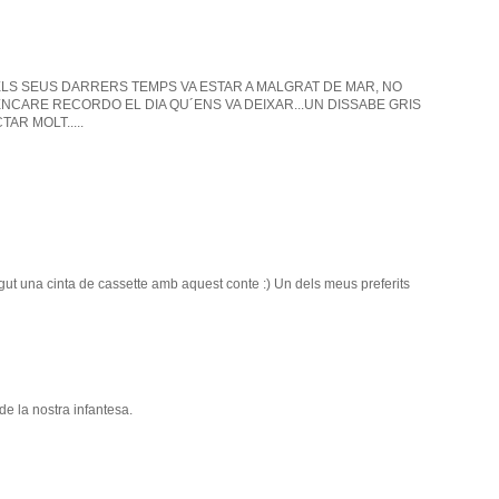
ELS SEUS DARRERS TEMPS VA ESTAR A MALGRAT DE MAR, NO
ENCARE RECORDO EL DIA QU´ENS VA DEIXAR...UN DISSABE GRIS
AR MOLT.....
ngut una cinta de cassette amb aquest conte :) Un dels meus preferits
de la nostra infantesa.