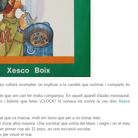
eu voltant exemples on explicar a la canalla que estimar i compartir és
ette que em van fer molta companyia. En aquell aparell d'àudio monoaural,
s i botons que feien '¡CLOCK!' hi sonava tot sovint la veu d'en
Xesco
al que va marxar, molt em temo que per a no tornar més.
 d'una altra manera. Una societat que sortia del blanc i negre i on el meu
er primer cop als 11 anys, en una excursió escolar.
s per veure el mar.