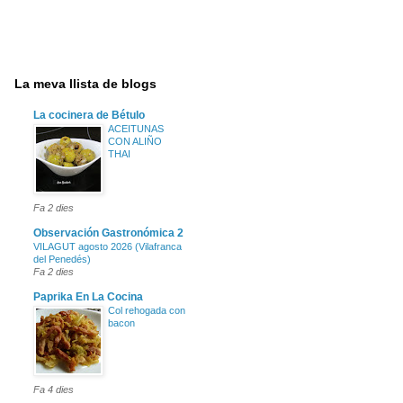
La meva llista de blogs
La cocinera de Bétulo
ACEITUNAS
CON ALIÑO
THAI
Fa 2 dies
Observación Gastronómica 2
VILAGUT agosto 2026 (Vilafranca
del Penedés)
Fa 2 dies
Paprika En La Cocina
Col rehogada con
bacon
Fa 4 dies