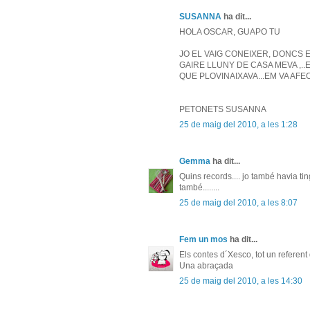
SUSANNA
ha dit...
HOLA OSCAR, GUAPO TU
JO EL VAIG CONEIXER, DONCS 
GAIRE LLUNY DE CASA MEVA ,..
QUE PLOVINAIXAVA...EM VA AFECT
PETONETS SUSANNA
25 de maig del 2010, a les 1:28
Gemma
ha dit...
Quins records.... jo també havia ti
també........
25 de maig del 2010, a les 8:07
Fem un mos
ha dit...
Els contes d´Xesco, tot un referent 
Una abraçada
25 de maig del 2010, a les 14:30