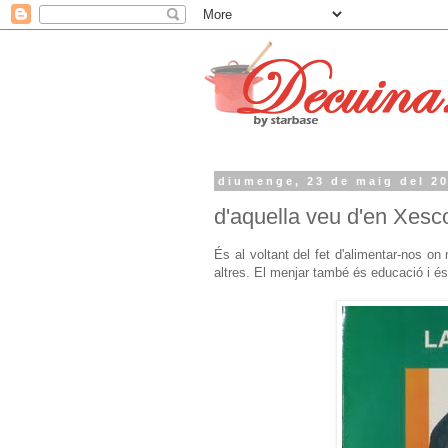
diumenge, 23 de maig del 2
d'aquella veu d'en Xesco
És al voltant del fet d'alimentar-nos o
altres. El menjar també és educació i és