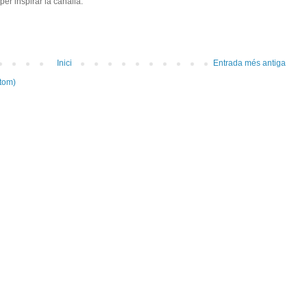
per inspirar la canalla.
Inici
Entrada més antiga
tom)