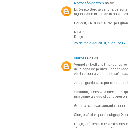
No tot són postres
ha dit...
En Xesco Boix va ser una persona 
alguns, amb m otiu de la nostra fein
Per cert, ENHORABONA, per guany
PTNTS
Dolça
25 de maig del 2010, a les 15:35
starbase
ha dit...
Vermells (Txell this time) doncs 
de la sopa de pedres. Faaaaallooo
Ah, la propera vegada no se'm pass
Josep, gràcies a tú per compartir el
Susanna, si ens va a afectar als qu
m'imagino als que el coneixíeu en 
Gemma, com van aguantar aquells ca
Sion, està clar que el subgrup Xes
Dolça, Gràcies!! Ja les estic consu