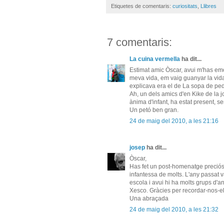
Etiquetes de comentaris:
curiositats
,
Llibres
7 comentaris:
La cuina vermella
ha dit...
Estimat amic Òscar, avui m'has emoc
meva vida, em vaig guanyar la vida 
explicava era el de La sopa de pedr
Ah, un dels amics d'en Kike de la 
ànima d'infant, ha estat present, s
Un petó ben gran.
24 de maig del 2010, a les 21:16
josep
ha dit...
Òscar,
Has fet un post-homenatge preciós
infantessa de molts. L'any passat 
escola i avui hi ha molts grups d'a
Xesco. Gràcies per recordar-nos-el
Una abraçada
24 de maig del 2010, a les 21:32