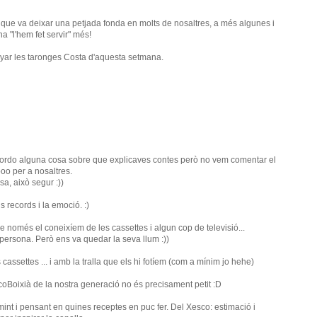
que va deixar una petjada fonda en molts de nosaltres, a més algunes i
a "l'hem fet servir" més!
ar les taronges Costa d'aquesta setmana.
recordo alguna cosa sobre que explicaves contes però no vem comentar el
oo per a nosaltres.
a, això segur :))
s records i la emoció. :)
e només el coneixíem de les cassettes i algun cop de televisió...
persona. Però ens va quedar la seva llum :))
ssettes ... i amb la tralla que els hi fotíem (com a mínim jo hehe)
coBoixià de la nostra generació no és precisament petit :D
mint i pensant en quines receptes en puc fer. Del Xesco: estimació i