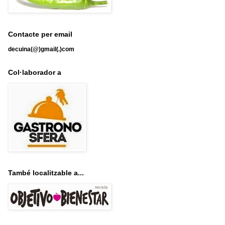
Contacte per email
decuina(@)gmail(.)com
Col·laborador a
També localitzable a...