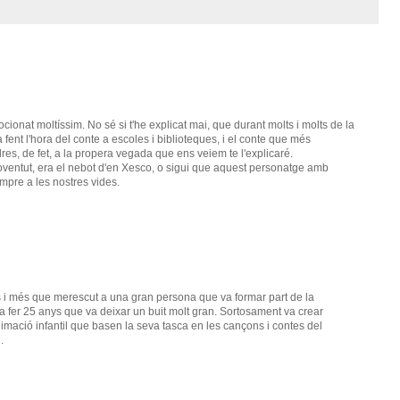
ionat moltíssim. No sé si t'he explicat mai, que durant molts i molts de la
fent l'hora del conte a escoles i biblioteques, i el conte que més
es, de fet, a la propera vegada que ens veiem te l'explicaré.
joventut, era el nebot d'en Xesco, o sigui que aquest personatge amb
empre a les nostres vides.
 i més que merescut a una gran persona que va formar part de la
va fer 25 anys que va deixar un buit molt gran. Sortosament va crear
nimació infantil que basen la seva tasca en les cançons i contes del
.