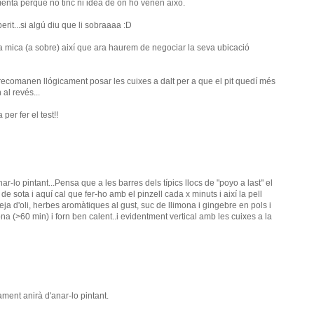
enta perque no tinc ni idea de on ho venen aixó.
rit...si algú diu que li sobraaaa :D
 mica (a sobre) així que ara haurem de negociar la seva ubicació
 i recomanen llógicament posar les cuixes a dalt per a que el pit quedí més
al revés...
per fer el test!!
ar-lo pintant...Pensa que a les barres dels típics llocs de "poyo a last" el
de sota i aquí cal que fer-ho amb el pinzell cada x minuts i així la pell
a d'oli, herbes aromàtiques al gust, suc de llimona i gingebre en pols i
a (>60 min) i forn ben calent..i evidentment vertical amb les cuixes a la
ment anirà d'anar-lo pintant.