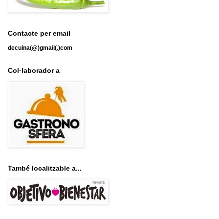
Contacte per email
decuina(@)gmail(.)com
Col·laborador a
També localitzable a...