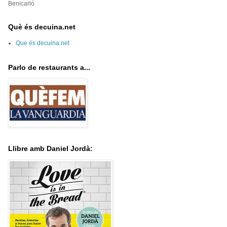
Benicarló
Què és decuina.net
Que és decuina.net
Parlo de restaurants a...
Llibre amb Daniel Jordà: