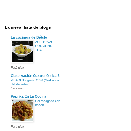
La meva llista de blogs
La cocinera de Bétulo
ACEITUNAS
CON ALIÑO
THAI
Fa 2 dies
Observación Gastronómica 2
VILAGUT agosto 2026 (Vilafranca
del Penedés)
Fa 2 dies
Paprika En La Cocina
Col rehogada con
bacon
Fa 4 dies