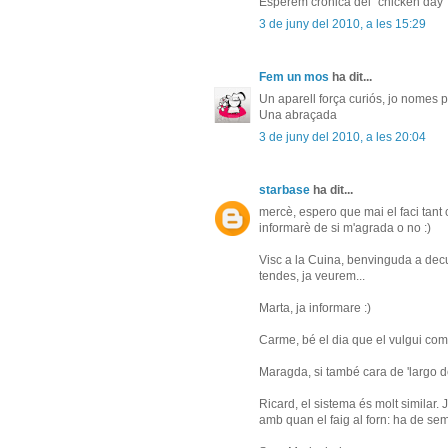
Esperem crònica del "chicken day
3 de juny del 2010, a les 15:29
Fem un mos
ha dit...
Un aparell força curiós, jo nomes pe
Una abraçada
3 de juny del 2010, a les 20:04
starbase
ha dit...
mercè, espero que mai el faci tant c
informarè de si m'agrada o no :)
Visc a la Cuina, benvinguda a decu
tendes, ja veurem...
Marta, ja informare :)
Carme, bé el dia que el vulgui comp
Maragda, si també cara de 'largo d
Ricard, el sistema és molt similar. 
amb quan el faig al forn: ha de sem