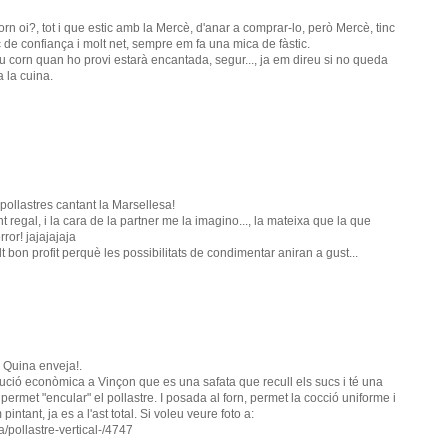
orn oi?, tot i que estic amb la Mercè, d'anar a comprar-lo, però Mercè, tinc
c de confiança i molt net, sempre em fa una mica de fàstic.
u corn quan ho provi estarà encantada, segur..., ja em direu si no queda
 la cuina.
 pollastres cantant la Marsellesa!
regal, i la cara de la partner me la imagino..., la mateixa que la que
rror! jajajajaja
t bon profit perquè les possibilitats de condimentar aniran a gust...
!. Quina enveja!.
lució econòmica a Vinçon que es una safata que recull els sucs i té una
permet "encular" el pollastre. I posada al forn, permet la cocció uniforme i
intant, ja es a l'ast total. Si voleu veure foto a:
/pollastre-vertical-/4747