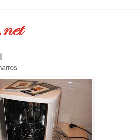
0
harros