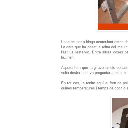
I seguim per a bingo acumulant estris d
La cara que ha posat la reina del meu co
l'ast us l'estalvio. Entre altres coses 
la...heh.
Aquest forn que fa giravoltar els pollast
volia desfer i em va preguntar a mi si e
En tot cas, ja tenim aquí el forn de po
quines temperatures i temps de cocció só