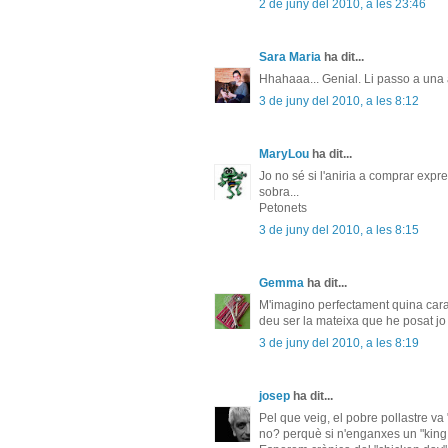
2 de juny del 2010, a les 23:46
Sara Maria
ha dit...
Hhahaaa... Genial. Li passo a una am
3 de juny del 2010, a les 8:12
MaryLou
ha dit...
Jo no sé si l'aniria a comprar expr
sobra...
Petonets
3 de juny del 2010, a les 8:15
Gemma
ha dit...
M'imagino perfectament quina cara d
deu ser la mateixa que he posat jo e
3 de juny del 2010, a les 8:19
josep
ha dit...
Pel que veig, el pobre pollastre va "
no? perquè si n'enganxes un "king si