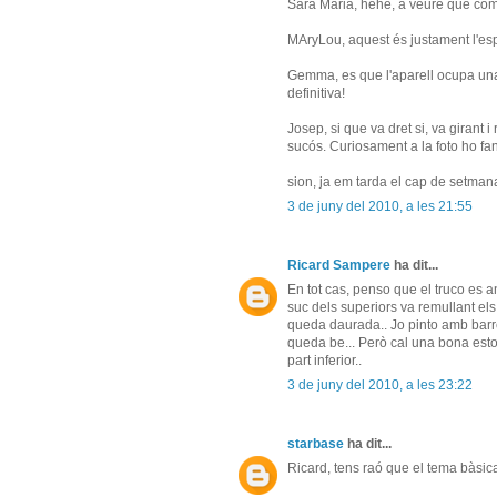
Sara Maria, hehe, a veure que com
MAryLou, aquest és justament l'espe
Gemma, es que l'aparell ocupa una
definitiva!
Josep, si que va dret si, va girant
sucós. Curiosament a la foto ho fan 
sion, ja em tarda el cap de setmana 
3 de juny del 2010, a les 21:55
Ricard Sampere
ha dit...
En tot cas, penso que el truco es an
suc dels superiors va remullant els 
queda daurada.. Jo pinto amb barrej
queda be... Però cal una bona eston
part inferior..
3 de juny del 2010, a les 23:22
starbase
ha dit...
Ricard, tens raó que el tema bàsica