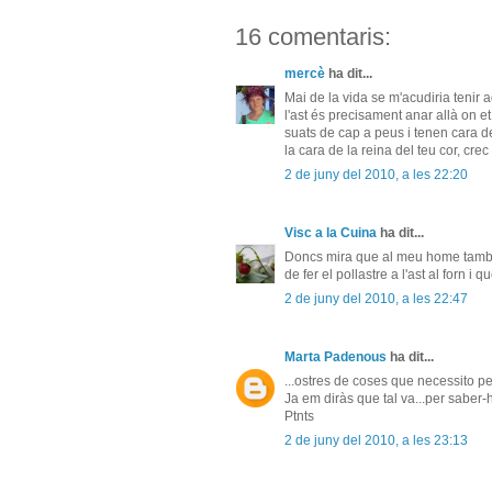
16 comentaris:
mercè
ha dit...
Mai de la vida se m'acudiria tenir a
l'ast és precisament anar allà on et 
suats de cap a peus i tenen cara d
la cara de la reina del teu cor, cr
2 de juny del 2010, a les 22:20
Visc a la Cuina
ha dit...
Doncs mira que al meu home també 
de fer el pollastre a l'ast al forn i
2 de juny del 2010, a les 22:47
Marta Padenous
ha dit...
...ostres de coses que necessito per
Ja em diràs que tal va...per saber-h
Ptnts
2 de juny del 2010, a les 23:13