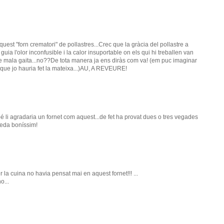
quest "forn crematori" de pollastres...Crec que la gràcia del pollastre a
guia l'olor inconfusible i la calor insuportable on els qui hi treballen van
e mala gaita...no??De tota manera ja ens diràs com va! (em puc imaginar
ec que jo hauria fet la mateixa...)AU, A REVEURE!
li agradaria un fornet com aquest...de fet ha provat dues o tres vegades
 queda boníssim!
 la cuina no havia pensat mai en aquest fornet!!! ...
o...