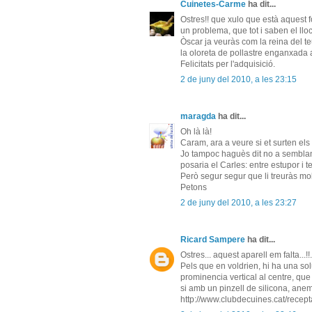
Cuinetes-Carme
ha dit...
Ostres!! que xulo que està aquest f
un problema, que tot i saben el llo
Òscar ja veuràs com la reina del te
la oloreta de pollastre enganxada a
Felicitats per l'adquisició.
2 de juny del 2010, a les 23:15
maragda
ha dit...
Oh là là!
Caram, ara a veure si et surten els
Jo tampoc haguès dit no a semblant 
posaria el Carles: entre estupor i te
Però segur segur que li treuràs mol
Petons
2 de juny del 2010, a les 23:27
Ricard Sampere
ha dit...
Ostres... aquest aparell em falta...!
Pels que en voldrien, hi ha una so
prominencia vertical al centre, que 
si amb un pinzell de silicona, anem p
http://www.clubdecuines.cat/recepta