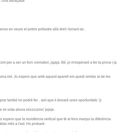
". Una abraçada
nso en veure el pobre pollastre allà dret i torrant-se..
om per a ser un forn crematori, jajaja. Bé, jo m'esperaré a fer la prova i ja
ina.net. Jo espero que amb aquest aparell em quedi similar al de les
rar també ho podrè fer... així que li donarè unes oportunitats :))
e mi vista ahora mizzzzzmo' jejeje.
Jo espero que la resistència vertical que té al fons marqui la diferència
blar més a l'ast. Ho probaré.