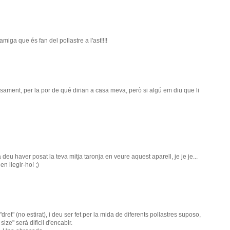
iga que és fan del pollastre a l'ast!!!!
esament, per la por de qué dirian a casa meva, però si algú em diu que li
eu haver posat la teva mitja taronja en veure aquest aparell, je je je...
n llegir-ho! ;)
dret" (no estirat), i deu ser fet per la mida de diferents pollastres suposo,
ze" serà dificil d'encabir.