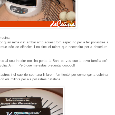
e cuina.
r quan m'ha vist arribar amb aquest forn específic per a fer pollastres a
perque sóc de ciències i no tinc el talent que necessito per a descriure-
res al seu interior me l'ha portat la Ban, es veu que la seva família se'n
l volia. A mí!! Peró qué me estás preguntandooooo!!
llastres i el cap de setmana li farem 'un tiento' per començar a esbrinar
n els millors per als pollastres catalans.