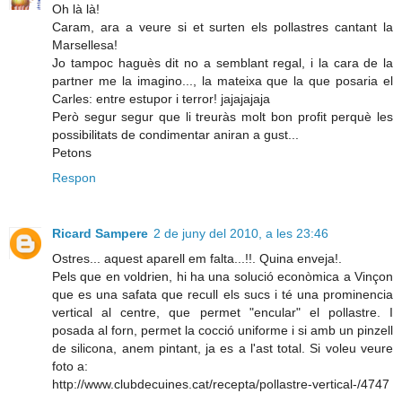
Oh là là!
Caram, ara a veure si et surten els pollastres cantant la
Marsellesa!
Jo tampoc haguès dit no a semblant regal, i la cara de la
partner me la imagino..., la mateixa que la que posaria el
Carles: entre estupor i terror! jajajajaja
Però segur segur que li treuràs molt bon profit perquè les
possibilitats de condimentar aniran a gust...
Petons
Respon
Ricard Sampere
2 de juny del 2010, a les 23:46
Ostres... aquest aparell em falta...!!. Quina enveja!.
Pels que en voldrien, hi ha una solució econòmica a Vinçon
que es una safata que recull els sucs i té una prominencia
vertical al centre, que permet "encular" el pollastre. I
posada al forn, permet la cocció uniforme i si amb un pinzell
de silicona, anem pintant, ja es a l'ast total. Si voleu veure
foto a:
http://www.clubdecuines.cat/recepta/pollastre-vertical-/4747