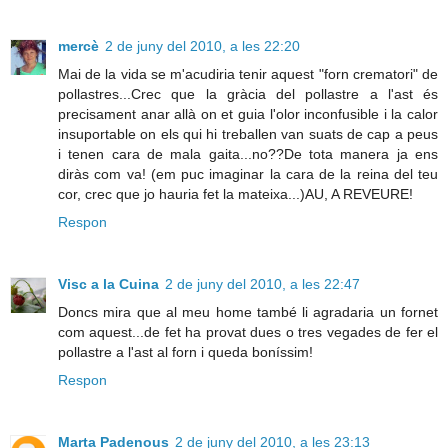
mercè
2 de juny del 2010, a les 22:20
Mai de la vida se m'acudiria tenir aquest "forn crematori" de
pollastres...Crec que la gràcia del pollastre a l'ast és
precisament anar allà on et guia l'olor inconfusible i la calor
insuportable on els qui hi treballen van suats de cap a peus
i tenen cara de mala gaita...no??De tota manera ja ens
diràs com va! (em puc imaginar la cara de la reina del teu
cor, crec que jo hauria fet la mateixa...)AU, A REVEURE!
Respon
Visc a la Cuina
2 de juny del 2010, a les 22:47
Doncs mira que al meu home també li agradaria un fornet
com aquest...de fet ha provat dues o tres vegades de fer el
pollastre a l'ast al forn i queda boníssim!
Respon
Marta Padenous
2 de juny del 2010, a les 23:13