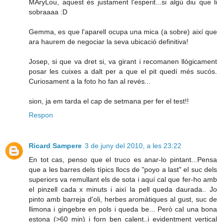
MAryLou, aquest és justament l'esperit...si algú diu que li
sobraaaa :D
Gemma, es que l'aparell ocupa una mica (a sobre) així que
ara haurem de negociar la seva ubicació definitiva!
Josep, si que va dret si, va girant i recomanen llógicament
posar les cuixes a dalt per a que el pit quedí més sucós.
Curiosament a la foto ho fan al revés...
sion, ja em tarda el cap de setmana per fer el test!!
Respon
Ricard Sampere
3 de juny del 2010, a les 23:22
En tot cas, penso que el truco es anar-lo pintant...Pensa
que a les barres dels típics llocs de "poyo a last" el suc dels
superiors va remullant els de sota i aquí cal que fer-ho amb
el pinzell cada x minuts i així la pell queda daurada.. Jo
pinto amb barreja d'oli, herbes aromàtiques al gust, suc de
llimona i gingebre en pols i queda be... Però cal una bona
estona (>60 min) i forn ben calent..i evidentment vertical