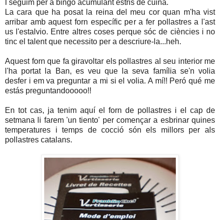
I seguim per a bingo acumulant estris de cuina.
La cara que ha posat la reina del meu cor quan m'ha vist
arribar amb aquest forn específic per a fer pollastres a l'ast
us l'estalvio. Entre altres coses perque sóc de ciències i no
tinc el talent que necessito per a descriure-la...heh.
Aquest forn que fa giravoltar els pollastres al seu interior me
l'ha portat la Ban, es veu que la seva família se'n volia
desfer i em va preguntar a mi si el volia. A mí!! Peró qué me
estás preguntandooooo!!
En tot cas, ja tenim aquí el forn de pollastres i el cap de
setmana li farem 'un tiento' per començar a esbrinar quines
temperatures i temps de cocció són els millors per als
pollastres catalans.