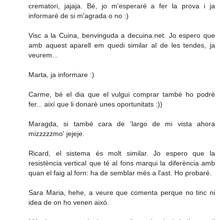
crematori, jajaja. Bé, jo m'esperaré a fer la prova i ja
informarè de si m'agrada o no :)
Visc a la Cuina, benvinguda a decuina.net. Jo espero que
amb aquest aparell em quedi similar al de les tendes, ja
veurem...
Marta, ja informare :)
Carme, bé el dia que el vulgui comprar també ho podrè
fer... així que li donarè unes oportunitats :))
Maragda, si també cara de 'largo de mi vista ahora
mizzzzzmo' jejeje.
Ricard, el sistema és molt similar. Jo espero que la
resistència vertical que té al fons marqui la diferència amb
quan el faig al forn: ha de semblar més a l'ast. Ho probaré.
Sara Maria, hehe, a veure que comenta perque no tinc ni
idea de on ho venen aixó.