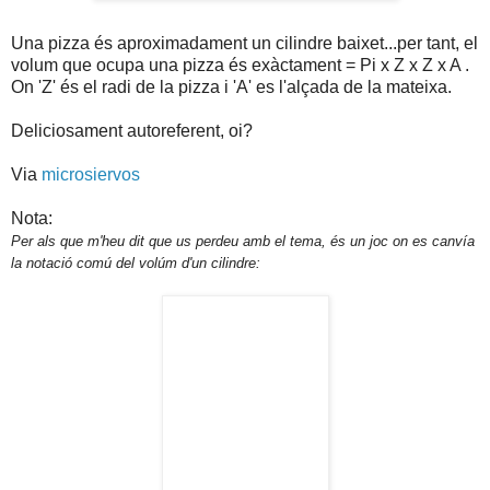
Una pizza és aproximadament un cilindre baixet...per tant, el
volum que ocupa una pizza és exàctament = Pi x Z x Z x A .
On 'Z' és el radi de la pizza i 'A' es l'alçada de la mateixa.
Deliciosament autoreferent, oi?
Via
microsiervos
Nota:
Per als que m'heu dit que us perdeu amb el tema, és un joc on es canvía
la notació comú del volúm d'un cilindre: