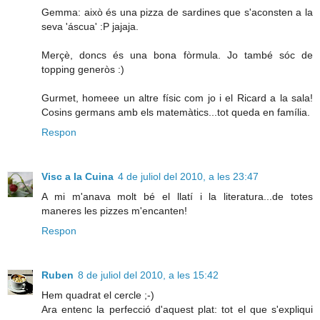
Gemma: això és una pizza de sardines que s'aconsten a la
seva 'áscua' :P jajaja.
Merçè, doncs és una bona fòrmula. Jo també sóc de
topping generòs :)
Gurmet, homeee un altre físic com jo i el Ricard a la sala!
Cosins germans amb els matemàtics...tot queda en família.
Respon
Visc a la Cuina
4 de juliol del 2010, a les 23:47
A mi m'anava molt bé el llatí i la literatura...de totes
maneres les pizzes m'encanten!
Respon
Ruben
8 de juliol del 2010, a les 15:42
Hem quadrat el cercle ;-)
Ara entenc la perfecció d'aquest plat: tot el que s'expliqui